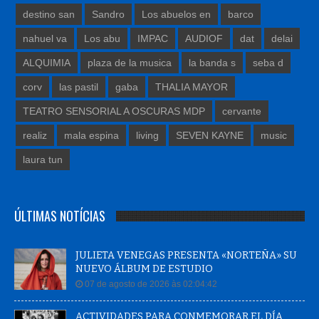
destino san
Sandro
Los abuelos en
barco
nahuel va
Los abu
IMPAC
AUDIOF
dat
delai
ALQUIMIA
plaza de la musica
la banda s
seba d
corv
las pastil
gaba
THALIA MAYOR
TEATRO SENSORIAL A OSCURAS MDP
cervante
realiz
mala espina
living
SEVEN KAYNE
music
laura tun
ÚLTIMAS NOTÍCIAS
JULIETA VENEGAS PRESENTA «NORTEÑA» SU
NUEVO ÁLBUM DE ESTUDIO
07 de agosto de 2026 às 02:04:42
ACTIVIDADES PARA CONMEMORAR EL DÍA