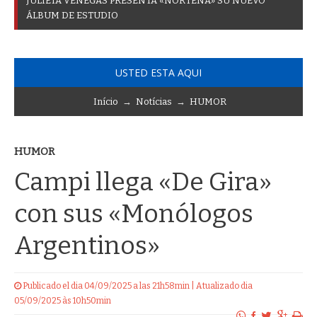
J
U
L
I
E
T
A
V
E
N
E
G
A
S
P
R
E
S
E
N
T
A
«
N
O
R
T
E
Ñ
A
»
S
U
N
U
E
V
O
Á
L
B
U
M
D
E
E
S
T
U
D
I
O
USTED ESTA AQUI
Início
→
Notícias
→
HUMOR
HUMOR
Campi llega «De Gira»
con sus «Monólogos
Argentinos»
Publicado el dia 04/09/2025 a las 21h58min | Atualizado dia
05/09/2025 às 10h50min