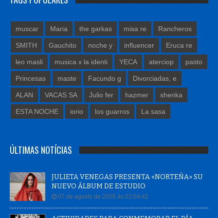
muscar
Maria
the garkas
misa re
Rancheros
SMITH
Gauchito
noche y
influencer
Eruca re
leo masli
musica x la identi
YECA
aterciop
pasto
Princesas
maste
Facundo g
Divorciadas, e
ALAN
VACAS SA
Julio fer
hazmer
shenka
ESTA NOCHE
iorio
los guarros
La sasa
ÚLTIMAS NOTÍCIAS
JULIETA VENEGAS PRESENTA «NORTEÑA» SU
NUEVO ÁLBUM DE ESTUDIO
07 de agosto de 2026 às 02:04:42