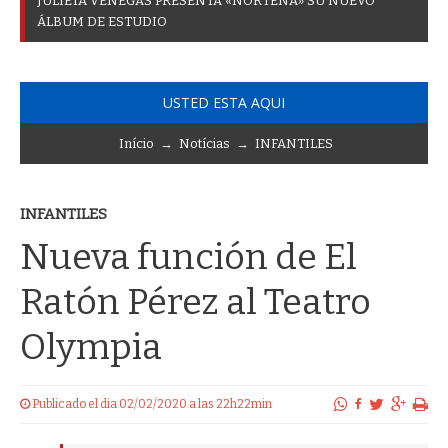
J
U
L
I
E
T
A
V
E
N
E
G
A
S
P
R
E
S
E
N
T
A
«
N
O
R
T
E
Ñ
A
»
S
U
N
U
E
V
O
Á
L
B
U
M
D
E
E
S
T
U
D
I
O
USTED ESTA AQUI
Início
→
Notícias
→
INFANTILES
INFANTILES
Nueva función de El
Ratón Pérez al Teatro
Olympia
Publicado el dia 02/02/2020 a las 22h22min