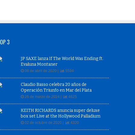
OP 3
JP SAXE lanza If The World Was Ending ft.
Evaluna Montaner
08 de abril de 2020 |
5594
Claudio Basso celebra 20 años de
Operación Triunfo en Mar del Plata
26 de marzo de 2024 |
4625
KEITH RICHARDS anuncia super deluxe
box set Live at the Hollywood Palladium
02 de octubre de 2020 |
4320