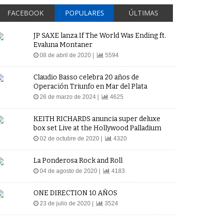
FACEBOOK
POPULARES
ÚLTIMAS
JP SAXE lanza If The World Was Ending ft.
Evaluna Montaner
08 de abril de 2020 |
5594
Claudio Basso celebra 20 años de
Operación Triunfo en Mar del Plata
26 de marzo de 2024 |
4625
KEITH RICHARDS anuncia super deluxe
box set Live at the Hollywood Palladium
02 de octubre de 2020 |
4320
La Ponderosa Rock and Roll
04 de agosto de 2020 |
4183
ONE DIRECTION 10 AÑOS
23 de julio de 2020 |
3524