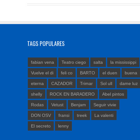
TAGS POPULARES
fabian vena
Teatro ciego
salta
la mississippi
Vuelve el di
feli co
BARTO
el duen
buena
eterna
CAZADOR
Trimar
Sol ull
dame luz
shelly
ROCK EN BARADERO
Abel pintos
Rodas
Vetust
Benjam
Seguir vivie
DON OSV
fransi
treek
La valenti
El secreto
lenny