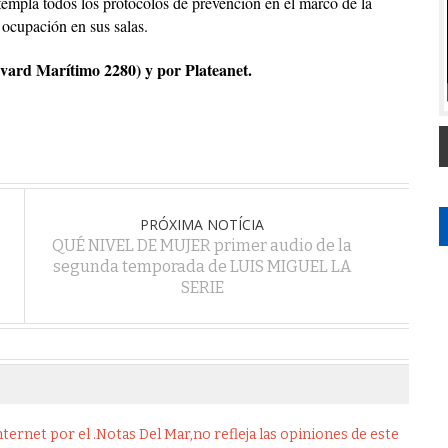
empla todos los protocolos de prevención en el marco de la
ocupación en sus salas.
evard Marítimo 2280) y por Plateanet.
PRÓXIMA NOTÍCIA
QUÉ NIVEL DE MUJER primer audio de la
segunda temporada de LUIS MIGUEL LA
SERIE
ernet por el .Notas Del Mar,no refleja las opiniones de este