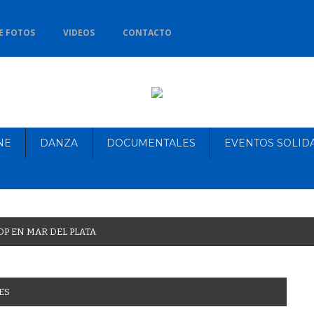
E FOTOS
VIDEOS
CONTACTO
NE
DANZA
DOCUMENTALES
EVENTOS SOLID
O
P
E
N
M
A
R
D
E
L
P
L
A
T
A
ES