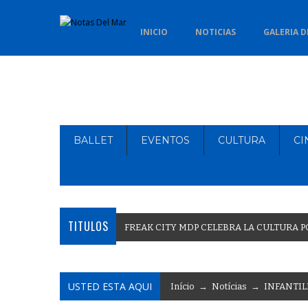
INICIO
NOTICIAS
GALERIA D
BALLET
EVENTOS
CULTURA
CI
TITULOS
F
R
E
A
K
C
I
T
Y
M
D
P
C
E
L
E
B
R
A
L
A
C
U
L
T
U
R
A
P
USTED ESTA AQUI
Início
→
Notícias
→
INFANTIL