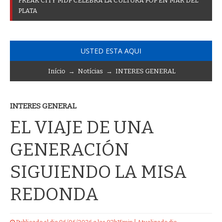
F
R
E
A
K
C
I
T
Y
M
D
P
C
E
L
E
B
R
A
L
A
C
U
L
T
U
R
A
P
O
P
E
N
M
A
R
D
E
L
P
L
A
T
A
USTED ESTA AQUI
Início
→
Notícias
→
INTERES GENERAL
INTERES GENERAL
EL VIAJE DE UNA
GENERACIÓN
SIGUIENDO LA MISA
REDONDA