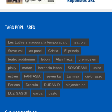
TAGS POPULARES
Les Luthiers inaugura la temporada d
teatro vi
Steve vai
las pastil
Cristia
El princip
teatro auditorium
lebon
Alan Trezz
premios en
pinky
mafan
herencia lebon
SONORAMI
uniso
estren
FANTASIA
seven ka
La misa
cielo razzo
Pericos
Dracula
DURAN D
alejandro po
LUZ GAGGI
garba
pasto