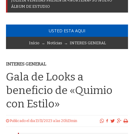
J
U
L
I
E
T
A
V
E
N
E
G
A
S
P
R
E
S
E
N
T
A
«
N
O
R
T
E
Ñ
A
»
S
U
N
U
E
V
O
Á
L
B
U
M
D
E
E
S
T
U
D
I
O
USTED ESTA AQUI
Início
→
Notícias
→
INTERES GENERAL
INTERES GENERAL
Gala de Looks a
beneficio de «Quimio
con Estilo»
Publicado el dia 13/11/2023 a las 20h13min