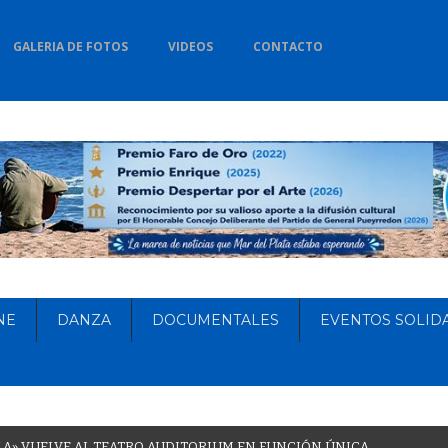
GALERIA DE FOTOS
VIDEOS
CONTACTO
NE
DANZA
DOCUMENTALES
EVENTOS SOLID
L
A
»
V
U
E
L
V
E
A
L
T
E
A
T
R
O
A
U
D
I
T
O
R
I
U
M
E
N
F
U
N
C
I
Ó
N
Ú
N
I
C
A