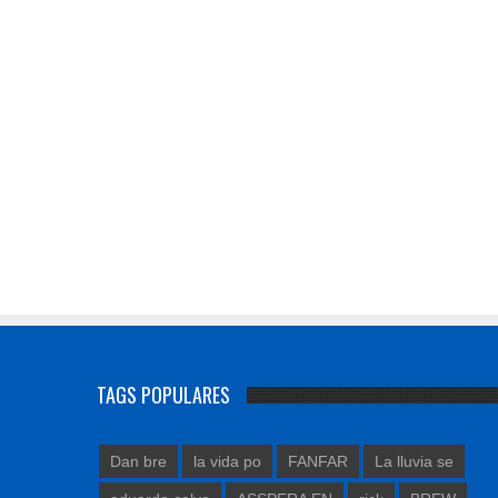
TAGS POPULARES
Dan bre
la vida po
FANFAR
La lluvia se