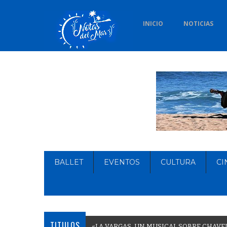
INICIO
NOTICIAS
BALLET
EVENTOS
CULTURA
CI
TITULOS
«
L
A
V
A
R
G
A
S
,
U
N
M
U
S
I
C
A
L
S
O
B
R
E
C
H
A
V
E