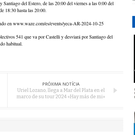
Santiago del Estero, de las 20:00 del viernes a las 0:00 del
e 18:30 hasta las 20:00.
resando en www.waze.com/es/events/yeca-AR-2024-10-25
lectivos 541 que va por Castelli y desviará por Santiago del
do habitual.
PRÓXIMA NOTÍCIA
Uriel Lozano, llega a Mar del Plata en el
marco de su tour 2024 «Hay más de mi»