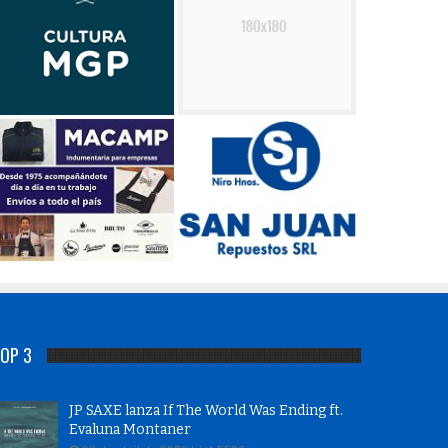
OP 3
JP SAXE lanza If The World Was Ending ft.
Evaluna Montaner