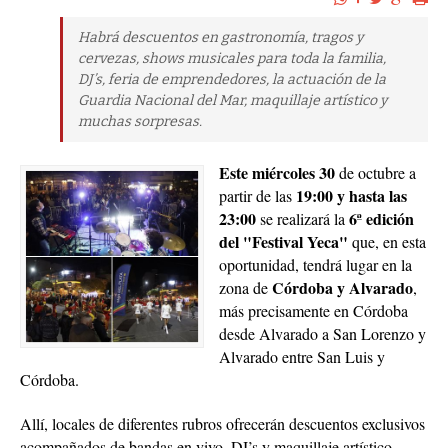
Habrá descuentos en gastronomía, tragos y
cervezas, shows musicales para toda la familia,
DJ’s, feria de emprendedores, la actuación de la
Guardia Nacional del Mar, maquillaje artístico y
muchas sorpresas.
Este miércoles 30
de octubre a
19:00 y hasta las
partir de las
23:00
6ª edición
se realizará la
del
"Festival Yeca"
que, en esta
oportunidad, tendrá lugar en la
Córdoba y Alvarado
zona de
,
más precisamente en Córdoba
desde Alvarado a San Lorenzo y
Alvarado entre San Luis y
Córdoba.
Allí, locales de diferentes rubros ofrecerán descuentos exclusivos
acompañados de bandas en vivo, DJ’s y maquillaje artístico.