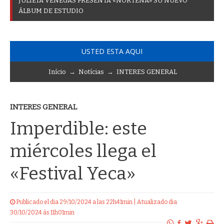
J
U
L
I
E
T
A
V
E
N
E
G
A
S
P
R
E
S
E
N
T
A
«
N
O
R
T
E
Ñ
A
»
S
U
N
U
E
V
O
Á
L
B
U
M
D
E
E
S
T
U
D
I
O
USTED ESTA AQUI
Início
→
Notícias
→
INTERES GENERAL
INTERES GENERAL
Imperdible: este
miércoles llega el
«Festival Yeca»
Publicado el dia 29/10/2024 a las 22h41min | Atualizado dia
30/10/2024 às 11h01min