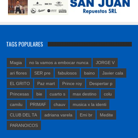
TAGS POPULARES
Magia
no la vamos a embocar nunca
JORGE V
ari flores
SER pre
fabulosos
baino
Javier cala
EL GRITO
Paz mart
Prince roy
Despertar p
Princesas
bie
cuarto s
max destino
colu
camilu
PRIMAF
chauv
musica x la identi
CLUB DEL TA
adriana varela
Emi br
Medite
PARANOICOS