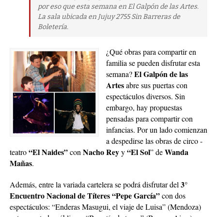
por eso que esta semana en El Galpón de las Artes.
La sala ubicada en Jujuy 2755 Sin Barreras de
Boletería.
¿Qué obras para compartir en
familia se pueden disfrutar esta
El Galpón de las
semana?
Artes
abre sus puertas con
espectáculos diversos. Sin
embargo, hay propuestas
pensadas para compartir con
infancias. Por un lado comienzan
a despedirse las obras de circo -
“El Naides”
Nacho Rey
“El Sol
Wanda
teatro
con
y
” de
Mañas
.
3°
Además, entre la variada cartelera se podrá disfrutar del
Encuentro Nacional de Títeres “Pepe García”
con dos
espectáculos: “Enderas Masugui, el viaje de Luisa” (Mendoza)