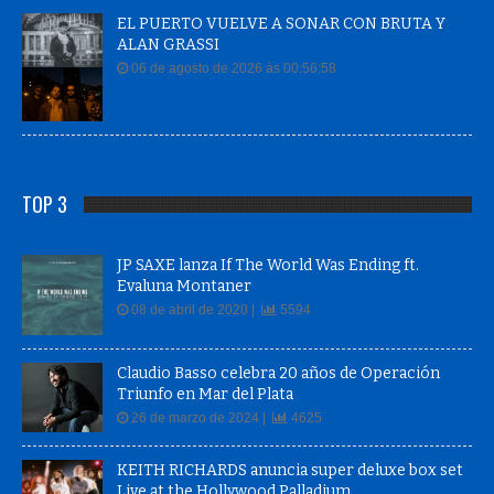
EL PUERTO VUELVE A SONAR CON BRUTA Y
ALAN GRASSI
06 de agosto de 2026 às 00:56:58
TOP 3
JP SAXE lanza If The World Was Ending ft.
Evaluna Montaner
08 de abril de 2020 |
5594
Claudio Basso celebra 20 años de Operación
Triunfo en Mar del Plata
26 de marzo de 2024 |
4625
KEITH RICHARDS anuncia super deluxe box set
Live at the Hollywood Palladium