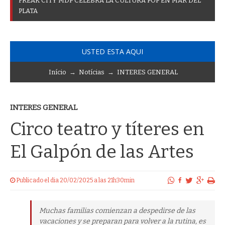
F
R
E
A
K
C
I
T
Y
M
D
P
C
E
L
E
B
R
A
L
A
C
U
L
T
U
R
A
P
O
P
E
N
M
A
R
D
E
L
P
L
A
T
A
USTED ESTA AQUI
Início
→
Notícias
→
INTERES GENERAL
INTERES GENERAL
Circo teatro y títeres en
El Galpón de las Artes
Publicado el dia 20/02/2025 a las 21h30min
Muchas familias comienzan a despedirse de las
vacaciones y se preparan para volver a la rutina, es