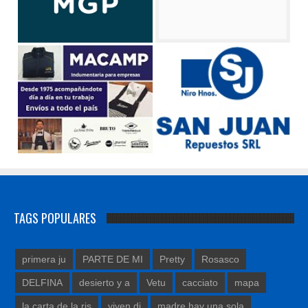
TAGS POPULARES
primera ju
PARTE DE MI
Pretty
Rosasco
DELFINA
desierto y a
Vetu
cacciato
mapa
la carta de la ris
viven di
madre hay una sola