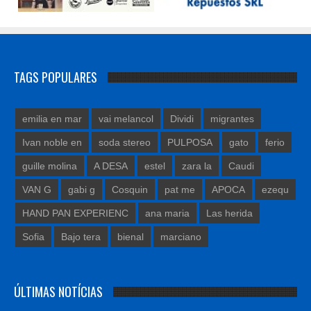
TAGS POPULARES
emilia en mar
vai melancol
Dividi
migrantes
Ivan noble en
soda stereo
PULPOSA
gato
ferio
guille molina
A DESA
estel
zara la
Caudi
VAN G
gabi g
Cosquin
pat me
APOCA
ezequ
HAND PAN EXPERIENC
ana maria
Las herida
Sofia
Bajo tera
bienal
marciano
ÚLTIMAS NOTÍCIAS