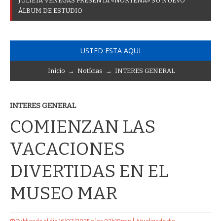
J
U
L
I
E
T
A
V
E
N
E
G
A
S
P
R
E
S
E
N
T
A
«
N
O
R
T
E
Ñ
A
»
S
U
N
U
E
V
O
Á
L
B
U
M
D
E
E
S
T
U
D
I
O
USTED ESTA AQUI
Início
→
Notícias
→
INTERES GENERAL
INTERES GENERAL
COMIENZAN LAS
VACACIONES
DIVERTIDAS EN EL
MUSEO MAR