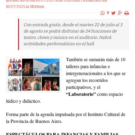
Publicado el dia 16/07/2025 a las 02h19min | Atualizado dia
16/07/2025 às 11h16min
Con entrada gratis, desde el martes 22 de julio al 3
de agosto se podrá disfrutar de 24 funciones de
teatro, clown y música en el auditorio. Habrá
actividades performáticas en el hall.
También se sumarán más de 10
talleres para infancias e
intergeneracionales a los que se
agregan los recorridos
participativos, y el
“Laboratorio”
como espacio
lúdico y didáctico.
Forma parte de la agenda impulsada por el Instituto Cultural de
la Provincia de Buenos Aires.
ESPECTÁCULOS PARA INFANCIAS Y FAMILIAS