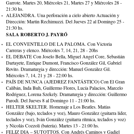
Garrote. Martes 20, Miércoles 21, Martes 27 y Miércoles 28 -
21:30 hs.
ALEJANDRA. Una perforación a cielo abierto Actuación y
Dirección: Martin Rechimuzzi. Del Jueves 22 al Domingo 25 -
21:30 hs.
SALA ROBERTO J. PAYRÓ
EL CONVENTILLO DE LA PALOMA. Con Victoria
Carreras y elenco. Miércoles 7, 14, 21, 28 - 20hs
EL DEBATE Con Joselo Bella, Miguel Angel Core, Sebastián
Dartayete, Enrique Dumont, Francisco González Gil, Gabriel
Rovito. Dramaturgia y dirección: Manuel González Gil.
Miércoles 7, 14, 21 y 28 - 22:00 hs.
PAÍS DE NUNCA (AJEDREZ FANTÁSTICO) Con El Gran
Calibán, Inda Buh, Guillermo Flores, Lucía Palacios, Marcelo
Rodriguez, Lorena Szekely. Dramaturgia y dirección: Guillermo
Parodi. Del Jueves 8 al Domingo 11 - 21:00 hs.
HELTER SKELTER. Homenaje a Los Beatles. Matías
González (bajo, teclados y voz), Mauro González (guitarra líder,
teclados y voz), Iván González (guitarra rítmica, teclados y voz)
y Nicolás Cozzoli (batería). Martes 13 - 21:00 hs.
FELIZ DIA – SUTOTTOS. Con Andrés Caminos y Gadiel