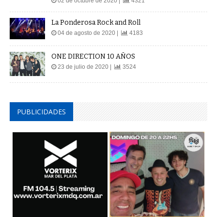
02 de octubre de 2020 |
4321
La Ponderosa Rock and Roll
04 de agosto de 2020 |
4183
ONE DIRECTION 10 AÑOS
23 de julio de 2020 |
3524
PUBLICIDADES