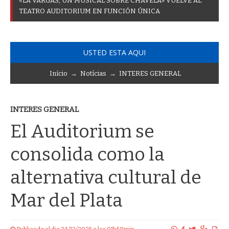
«
L
A
V
A
R
G
A
S
,
U
N
M
U
S
I
C
A
L
S
O
B
R
E
C
H
A
V
E
L
A
»
V
U
E
L
V
E
A
L
T
E
A
T
R
O
A
U
D
I
T
O
R
I
U
M
E
N
F
U
N
C
I
Ó
N
Ú
N
I
C
A
USTED ESTA AQUI
Início
→
Notícias
→
INTERES GENERAL
INTERES GENERAL
El Auditorium se
consolida como la
alternativa cultural de
Mar del Plata