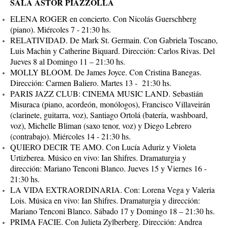
SALA ASTOR PIAZZOLLA
ELENA ROGER en concierto. Con Nicolás Guerschberg
(piano). Miércoles 7 - 21:30 hs.
RELATIVIDAD. De Mark St. Germain. Con Gabriela Toscano,
Luis Machin y Catherine Biquard. Dirección: Carlos Rivas. Del
Jueves 8 al Domingo 11 – 21:30 hs.
MOLLY BLOOM. De James Joyce. Con Cristina Banegas.
Dirección: Carmen Baliero. Martes 13 - 21:30 hs.
PARIS JAZZ CLUB: CINEMA MUSIC LAND. Sebastián
Misuraca (piano, acordeón, monólogos), Francisco Villaveirán
(clarinete, guitarra, voz), Santiago Ortolá (batería, washboard,
voz), Michelle Bliman (saxo tenor, voz) y Diego Lebrero
(contrabajo). Miércoles 14 - 21:30 hs.
QUIERO DECIR TE AMO. Con Lucía Aduriz y Violeta
Urtizberea. Músico en vivo: Ian Shifres. Dramaturgia y
dirección: Mariano Tenconi Blanco. Jueves 15 y Viernes 16 -
21:30 hs.
LA VIDA EXTRAORDINARIA. Con: Lorena Vega y Valeria
Lois. Música en vivo: Ian Shifres. Dramaturgia y dirección:
Mariano Tenconi Blanco. Sábado 17 y Domingo 18 – 21:30 hs.
PRIMA FACIE. Con Julieta Zylberberg. Dirección: Andrea