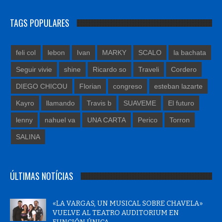
TAGS POPULARES
feli col
lebon
Ivan
MARKY
SCALO
la bachata
Seguir vivie
shine
Ricardo so
Traveli
Cordero
DIEGO CHICOU
Florian
congreso
esteban lazarte
Kayro
llamando
Travis b
SUAVEME
El futuro
lenny
nahuel va
UNA CARTA
Perico
Torron
SALINA
ÚLTIMAS NOTÍCIAS
«LA VARGAS, UN MUSICAL SOBRE CHAVELA»
VUELVE AL TEATRO AUDITORIUM EN