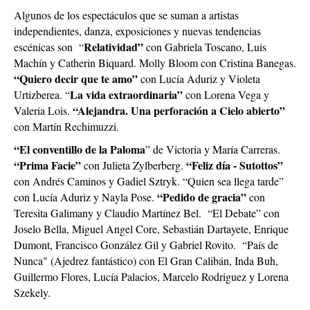
Algunos de los espectáculos que se suman a artistas
independientes, danza, exposiciones y nuevas tendencias
Relatividad”
escénicas son “
con
Gabriela Toscano, Luis
Machín y Catherin Biquard. Molly Bloom con Cristina Banegas.
“Quiero decir que te amo”
con Lucía Aduriz y Violeta
La vida extraordinaria”
Urtizberea. “
con Lorena Vega y
“Alejandra. Una perforación a Cielo abierto”
Valeria Lois.
con Martín Rechimuzzi.
“El conventillo de la Paloma
” de Victoria y María Carreras.
“Prima Facie”
“Feliz día - Sutottos”
con Julieta Zylberberg.
con Andrés Caminos y Gadiel Sztryk. “Quien sea llega tarde”
“Pedido de gracia”
con Lucía Aduriz y Nayla Pose.
con
Teresita Galimany y Claudio Martínez Bel. “El Debate” con
Joselo Bella, Miguel Angel Core, Sebastián Dartayete, Enrique
Dumont, Francisco González Gil y Gabriel Rovito. “País de
Nunca" (Ajedrez fantástico) con El Gran Calibán, Inda Buh,
Guillermo Flores, Lucía Palacios, Marcelo Rodriguez y Lorena
Szekely.