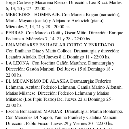
Jorge Cortese y Macarena Riesco. Dirección: Leo Rizzi. Martes
6, 13, 20 y 27 - 22:00 hs.
MERCEDES - HOMENAJE. Con Mariela Kogan (narración),
Marita Moyano (canto) y Alejandro Arelovich (piano).
Miércoles 7, 14, 21 y 28 - 20:00 hs.
PERRAS. Con Marcelo Goñi y Oscar Miño. Dirección: Enrique
Federman. Miércoles 7, 14, 21 y 28 - 22:00 hs.
ENAMORARSE ES HABLAR CORTO Y ENREDADO.
Con Emiliano Díaz y María Colloca. Dramaturgia y dirección:
Leandro Airaldo. Del Jueves 8 al Domingo 11 - 22:00 hs.
LA LEONA. Con Josefina Cañón Martínez. Dramaturgia y
Dirección: Gastón Marioni. Del Jueves 15 al Domingo 18 -
22:00 hs.
EL MECANISMO DE ALASKA Dramaturgia: Federico
Lehmann. Actúan: Federico Lehmann, Camila Marino Alfonsín,
Matias Milanese. Dirección: Federico Lehmann y Matias
Milanese (Los Pipis Teatro) Del Jueves 22 al Domingo 25 -
22:00 hs.
Escena Bonaerense: MANJAR- Dramaturgia: Martin Bontempo.
Con Mercedes DI Napoli, Yanina Frankel y Catalina Mancini.
Dirección: Pablo Fusco. Jueves 29 y Viernes 30 - 22:00 hs.