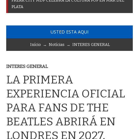
F
R
E
A
K
C
I
T
Y
M
D
P
C
E
L
E
B
R
A
L
A
C
U
L
T
U
R
A
P
O
P
E
N
M
A
R
D
E
L
P
L
A
T
A
USTED ESTA AQUI
Início
→
Notícias
→
INTERES GENERAL
INTERES GENERAL
LA PRIMERA
EXPERIENCIA OFICIAL
PARA FANS DE THE
BEATLES ABRIRÁ EN
LONDRES EN 2027.