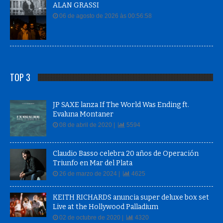
ALAN GRASSI
06 de agosto de 2026 às 00:56:58
TOP 3
JP SAXE lanza If The World Was Ending ft.
Evaluna Montaner
08 de abril de 2020 |
5594
Claudio Basso celebra 20 años de Operación
Triunfo en Mar del Plata
26 de marzo de 2024 |
4625
KEITH RICHARDS anuncia super deluxe box set
Live at the Hollywood Palladium
02 de octubre de 2020 |
4320