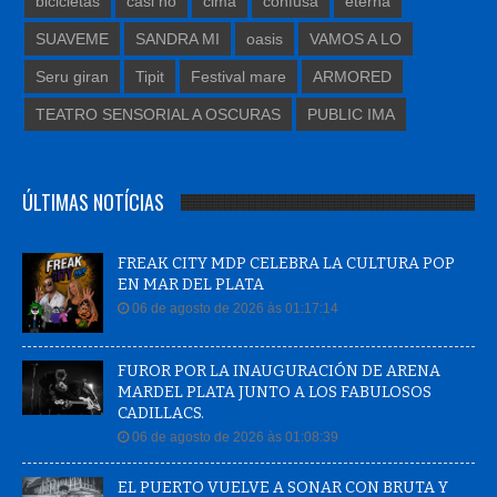
bicicletas
casi no
cima
confusa
eterna
SUAVEME
SANDRA MI
oasis
VAMOS A LO
Seru giran
Tipit
Festival mare
ARMORED
TEATRO SENSORIAL A OSCURAS
PUBLIC IMA
ÚLTIMAS NOTÍCIAS
FREAK CITY MDP CELEBRA LA CULTURA POP
EN MAR DEL PLATA
06 de agosto de 2026 às 01:17:14
FUROR POR LA INAUGURACIÓN DE ARENA
MARDEL PLATA JUNTO A LOS FABULOSOS
CADILLACS.
06 de agosto de 2026 às 01:08:39
EL PUERTO VUELVE A SONAR CON BRUTA Y