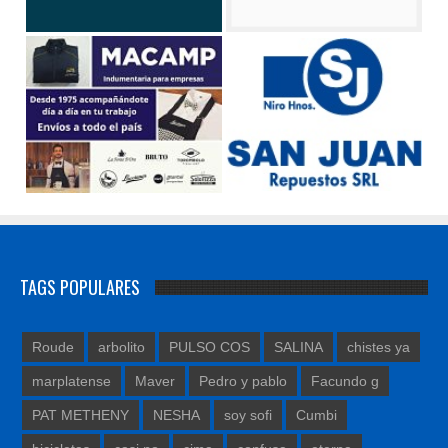
TAGS POPULARES
Roude
arbolito
PULSO COS
SALINA
chistes ya
marplatense
Maver
Pedro y pablo
Facundo g
PAT METHENY
NESHA
soy sofi
Cumbi