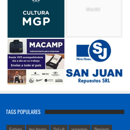
TAGS POPULARES
Fabian
leo bruno
Sol ull
voragine
Benjami