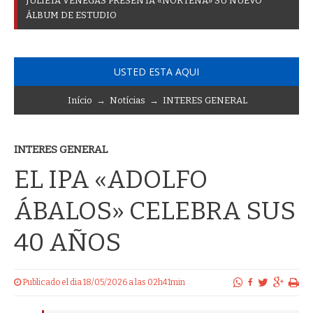
J
U
L
I
E
T
A
V
E
N
E
G
A
S
P
R
E
S
E
N
T
A
«
N
O
R
T
E
Ñ
A
»
S
U
N
U
E
V
O
Á
L
B
U
M
D
E
E
S
T
U
D
I
O
USTED ESTA AQUI
Início
→
Notícias
→
INTERES GENERAL
INTERES GENERAL
EL IPA «ADOLFO
ÁBALOS» CELEBRA SUS
40 AÑOS
Publicado el dia 18/05/2026 a las 02h41min