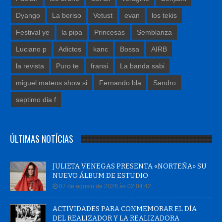
Dyango
La beriso
Vetust
evan
los tekis
Festival ye
la pipa
Princesas
Semblanza
Luciano p
Adictos
kanc
Bossa
AIRB
la revista
Puro te
fransi
La banda sabi
miguel mateos show si
Fernando bla
Sandro
septimo dia f
ÚLTIMAS NOTÍCIAS
JULIETA VENEGAS PRESENTA «NORTEÑA» SU
NUEVO ÁLBUM DE ESTUDIO
07 de agosto de 2026 às 02:04:42
ACTIVIDADES PARA CONMEMORAR EL DÍA
DEL REALIZADOR Y LA REALIZADORA