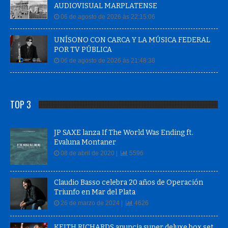
AUDIOVISUAL MARPLATENSE
06 de agosto de 2026 às 22:15:06
UNÍSONO CON CARCA Y LA MÚSICA FEDERAL
POR TV PÚBLICA
06 de agosto de 2026 às 21:48:38
TOP 3
JP SAXE lanza If The World Was Ending ft.
Evaluna Montaner
08 de abril de 2020 |
5596
Claudio Basso celebra 20 años de Operación
Triunfo en Mar del Plata
26 de marzo de 2024 |
4626
KEITH RICHARDS anuncia super deluxe box set