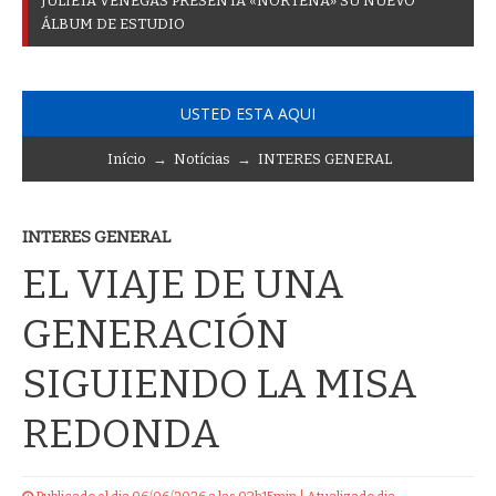
J
U
L
I
E
T
A
V
E
N
E
G
A
S
P
R
E
S
E
N
T
A
«
N
O
R
T
E
Ñ
A
»
S
U
N
U
E
V
O
Á
L
B
U
M
D
E
E
S
T
U
D
I
O
USTED ESTA AQUI
Início
→
Notícias
→
INTERES GENERAL
INTERES GENERAL
EL VIAJE DE UNA
GENERACIÓN
SIGUIENDO LA MISA
REDONDA