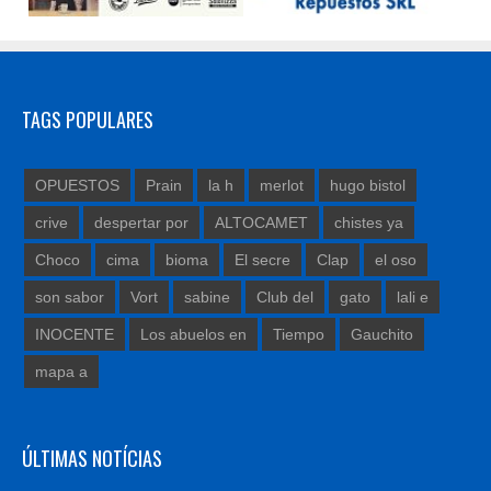
TAGS POPULARES
OPUESTOS
Prain
la h
merlot
hugo bistol
crive
despertar por
ALTOCAMET
chistes ya
Choco
cima
bioma
El secre
Clap
el oso
son sabor
Vort
sabine
Club del
gato
lali e
INOCENTE
Los abuelos en
Tiempo
Gauchito
mapa a
ÚLTIMAS NOTÍCIAS