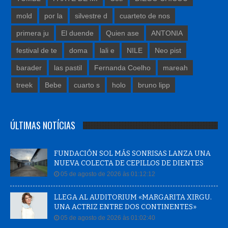
mold
por la
silvestre d
cuarteto de nos
primera ju
El duende
Quien ase
ANTONIA
festival de te
doma
lali e
NILE
Neo pist
barader
las pastil
Fernanda Coelho
mareah
treek
Bebe
cuarto s
holo
bruno lipp
ÚLTIMAS NOTÍCIAS
FUNDACIÓN SOL MÁS SONRISAS LANZA UNA
NUEVA COLECTA DE CEPILLOS DE DIENTES
05 de agosto de 2026 às 01:12:12
LLEGA AL AUDITORIUM «MARGARITA XIRGU.
UNA ACTRIZ ENTRE DOS CONTINENTES»
05 de agosto de 2026 às 01:02:40