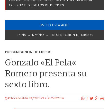
F
U
N
D
A
C
I
Ó
N
S
O
L
M
Á
S
S
O
N
R
I
S
A
S
L
A
N
Z
A
U
N
A
N
U
E
V
A
C
O
L
E
C
T
A
D
E
C
E
P
I
L
L
O
S
D
E
D
I
E
N
T
E
S
USTED ESTA AQUI
Início
→
Notícias
→
PRESENTACION DE LIBROS
PRESENTACION DE LIBROS
Gonzalo «El Pela«
Romero presenta su
sexto libro.
Publicado el dia 24/12/2023 a las 22h12min