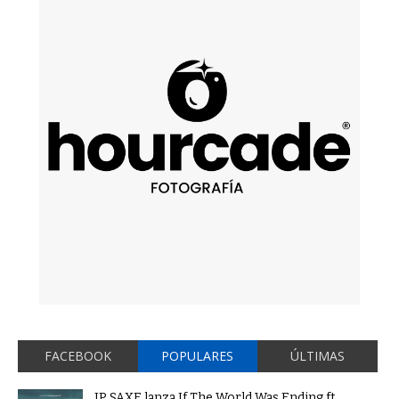
FACEBOOK
POPULARES
ÚLTIMAS
JP SAXE lanza If The World Was Ending ft.