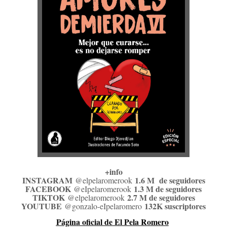
+info
INSTAGRAM
1.6 M de seguidores
@elpelaromerook
FACEBOOK
1.3 M de seguidores
@eIpelaromerook
TIKTOK
2.7 M de seguidores
@elpelaromerook
YOUTUBE
132K suscriptores
@gonzalo-eIpelaromero
Página oficial de El Pela Romero