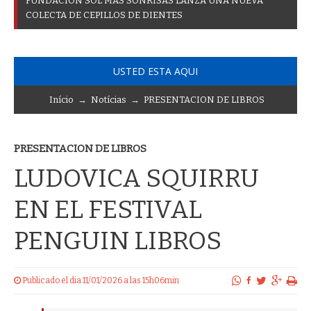
F
U
N
D
A
C
I
Ó
N
S
O
L
M
Á
S
S
O
N
R
I
S
A
S
L
A
N
Z
A
U
N
A
N
U
E
V
A
C
O
L
E
C
T
A
D
E
C
E
P
I
L
L
O
S
D
E
D
I
E
N
T
E
S
USTED ESTA AQUI
Início
→
Notícias
→
PRESENTACION DE LIBROS
PRESENTACION DE LIBROS
LUDOVICA SQUIRRU
EN EL FESTIVAL
PENGUIN LIBROS
Publicado el dia 11/01/2026 a las 15h06min