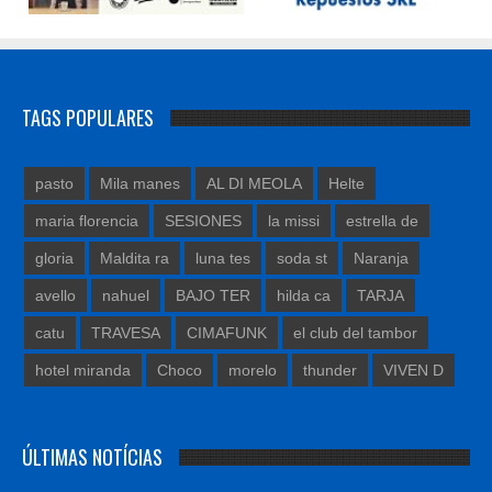
TAGS POPULARES
pasto
Mila manes
AL DI MEOLA
Helte
maria florencia
SESIONES
la missi
estrella de
gloria
Maldita ra
luna tes
soda st
Naranja
avello
nahuel
BAJO TER
hilda ca
TARJA
catu
TRAVESA
CIMAFUNK
el club del tambor
hotel miranda
Choco
morelo
thunder
VIVEN D
ÚLTIMAS NOTÍCIAS