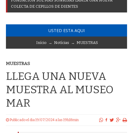
F
U
N
D
A
C
I
Ó
N
S
O
L
M
Á
S
S
O
N
R
I
S
A
S
L
A
N
Z
A
U
N
A
N
U
E
V
A
C
O
L
E
C
T
A
D
E
C
E
P
I
L
L
O
S
D
E
D
I
E
N
T
E
S
USTED ESTA AQUI
Início
→
Notícias
→
MUESTRAS
MUESTRAS
LLEGA UNA NUEVA
MUESTRA AL MUSEO
MAR
Publicado el dia 19/07/2024 a las 19h18min