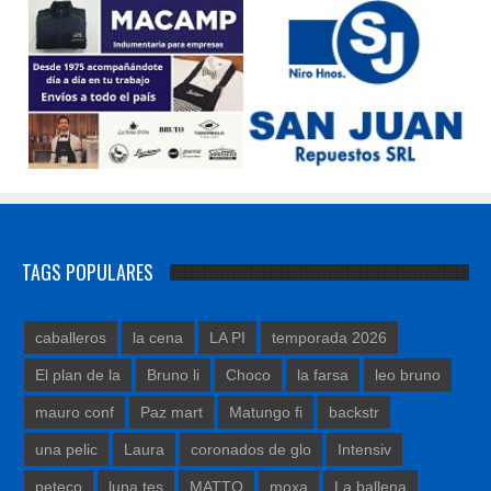
TAGS POPULARES
caballeros
la cena
LA PI
temporada 2026
El plan de la
Bruno li
Choco
la farsa
leo bruno
mauro conf
Paz mart
Matungo fi
backstr
una pelic
Laura
coronados de glo
Intensiv
peteco
luna tes
MATTO
moxa
La ballena