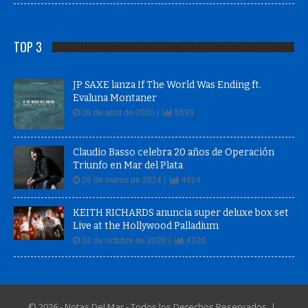
TOP 3
JP SAXE lanza If The World Was Ending ft.
Evaluna Montaner
08 de abril de 2020 |
5593
Claudio Basso celebra 20 años de Operación
Triunfo en Mar del Plata
26 de marzo de 2024 |
4624
KEITH RICHARDS anuncia super deluxe box set
Live at the Hollywood Palladium
02 de octubre de 2020 |
4320
© 2026 - Notas Del Mar - Todos los Derechos Reservados |