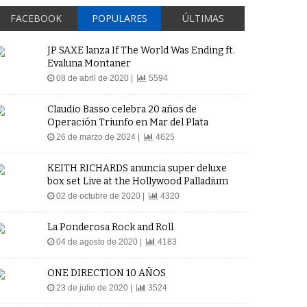
FACEBOOK
POPULARES
ÚLTIMAS
JP SAXE lanza If The World Was Ending ft.
Evaluna Montaner
08 de abril de 2020 |
5594
Claudio Basso celebra 20 años de
Operación Triunfo en Mar del Plata
26 de marzo de 2024 |
4625
KEITH RICHARDS anuncia super deluxe
box set Live at the Hollywood Palladium
02 de octubre de 2020 |
4320
La Ponderosa Rock and Roll
04 de agosto de 2020 |
4183
ONE DIRECTION 10 AÑOS
23 de julio de 2020 |
3524