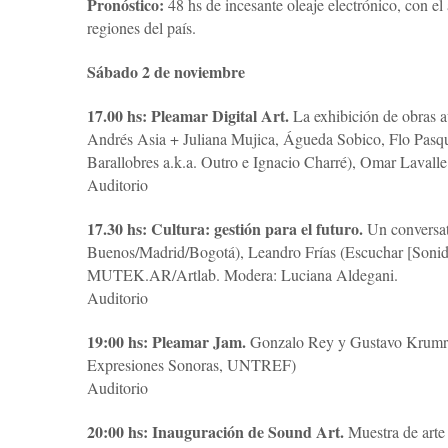
Pronóstico:
48 hs de incesante oleaje electrónico, con el 
regiones del país.
Sábado 2 de noviembre
17.00 hs: Pleamar Digital Art.
La exhibición de obras a
Andrés Asia + Juliana Mujica, Águeda Sobico, Flo Pasqua
Barallobres a.k.a. Outro e Ignacio Charré), Omar Laval
Auditorio
17.30 hs: Cultura: gestión para el futuro.
Un conversato
Buenos/Madrid/Bogotá), Leandro Frías (Escuchar [Soni
MUTEK.AR/Artlab. Modera: Luciana Aldegani.
Auditorio
19:00 hs: Pleamar Jam.
Gonzalo Rey y Gustavo Krumric
Expresiones Sonoras, UNTREF)
Auditorio
20:00 hs: Inauguración de Sound Art.
Muestra de arte 