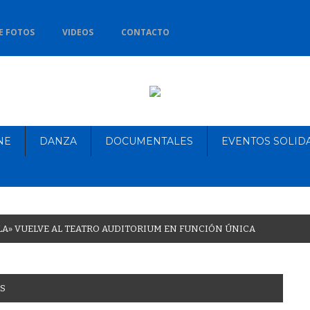
E FOTOS
VIDEOS
CONTACTO
NE
DANZA
DOCUMENTALES
EVENTOS SOLID
L
A
»
V
U
E
L
V
E
A
L
T
E
A
T
R
O
A
U
D
I
T
O
R
I
U
M
E
N
F
U
N
C
I
Ó
N
Ú
N
I
C
A
S