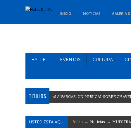
INICIO
NOTICIAS
GALERIA D
BALLET
EVENTOS
CULTURA
CI
TITULOS
«
L
A
V
A
R
G
A
S
,
U
N
M
U
S
I
C
A
L
S
O
B
R
E
C
H
A
V
E
USTED ESTA AQUI
Início
→
Notícias
→
MUESTRA