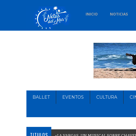
INICIO
NOTICIAS
BALLET
EVENTOS
CULTURA
CI
TITULOS
«
L
A
V
A
R
G
A
S
,
U
N
M
U
S
I
C
A
L
S
O
B
R
E
C
H
A
V
E