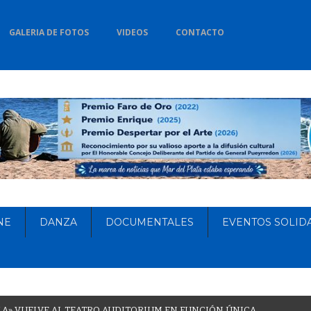
GALERIA DE FOTOS
VIDEOS
CONTACTO
NE
DANZA
DOCUMENTALES
EVENTOS SOLID
L
A
»
V
U
E
L
V
E
A
L
T
E
A
T
R
O
A
U
D
I
T
O
R
I
U
M
E
N
F
U
N
C
I
Ó
N
Ú
N
I
C
A