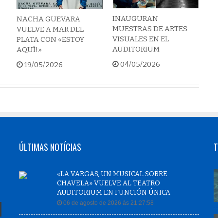
INAUGURAN
NACHA GUEVARA
MUESTRAS DE ARTES
VUELVE A MAR DEL
VISUALES EN EL
PLATA CON «ESTOY
AUDITORIUM
AQUÍ!»
04/05/2026
19/05/2026
ÚLTIMAS NOTÍCIAS
T
«LA VARGAS, UN MUSICAL SOBRE
CHAVELA» VUELVE AL TEATRO
AUDITORIUM EN FUNCIÓN ÚNICA
06 de agosto de 2026 às 21:27:58