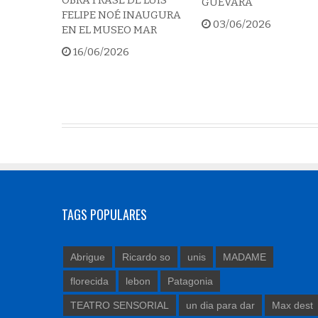
GUEVARA
FELIPE NOÉ INAUGURA
03/06/2026
EN EL MUSEO MAR
16/06/2026
TAGS POPULARES
Abrigue
Ricardo so
unis
MADAME
florecida
lebon
Patagonia
TEATRO SENSORIAL
un dia para dar
Max dest