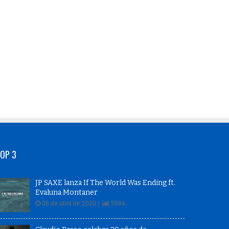
OP 3
JP SAXE lanza If The World Was Ending ft.
Evaluna Montaner
08 de abril de 2020 |
5594