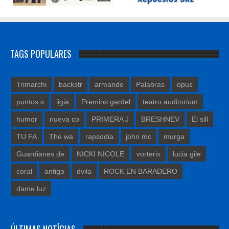
TAGS POPULARES
Trimarchi
backstr
armando
Palabras
opus
puntos s
ligia
Premios gardel
teatro auditorium
humor
nueva co
PRIMERA J
BRESHNEV
El sill
TU FA
The wa
rapsodia
john mc
murga
Guardianes de
NICKI NICOLE
vorterix
lucia gile
coral
antigo
dvila
ROCK EN BARADERO
dame luz