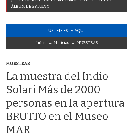
J
U
L
I
E
T
A
V
E
N
E
G
A
S
P
R
E
S
E
N
T
A
«
N
O
R
T
E
Ñ
A
»
S
U
N
U
E
V
O
Á
L
B
U
M
D
E
E
S
T
U
D
I
O
USTED ESTA AQUI
Início
→
Notícias
→
MUESTRAS
MUESTRAS
La muestra del Indio
Solari Más de 2000
personas en la apertura
BRUTTO en el Museo
MAR