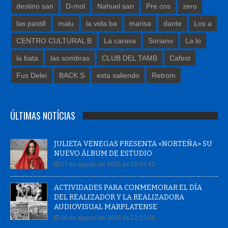
destino san
D-mol
Nahuel san
Pre cos
zero
las pastill
malu
la vida ba
marisa
dante
Los a
CENTRO CULTURAL B
La carava
Soriano
La lo
la bata
las sombras
CLUB DEL TAMB
Cafest
Fus Delei
BACK S
esta saliendo
Retrom
ÚLTIMAS NOTÍCIAS
JULIETA VENEGAS PRESENTA «NORTEÑA» SU
NUEVO ÁLBUM DE ESTUDIO
07 de agosto de 2026 às 02:04:42
ACTIVIDADES PARA CONMEMORAR EL DÍA
DEL REALIZADOR Y LA REALIZADORA
AUDIOVISUAL MARPLATENSE
06 de agosto de 2026 às 22:15:06