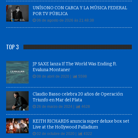
UNÍSONO CON CARCA Y LA MÚSICA FEDERAL
POR TV PÚBLICA
06 de agosto de 2026 às 21:48:38
TOP 3
JP SAXE lanza If The World Was Ending ft.
Evaluna Montaner
08 de abril de 2020 |
5598
Claudio Basso celebra 20 años de Operación
Triunfo en Mar del Plata
26 de marzo de 2024 |
4628
KEITH RICHARDS anuncia super deluxe box set
Live at the Hollywood Palladium
02 de octubre de 2020 |
4322