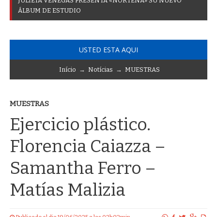
J
U
L
I
E
T
A
V
E
N
E
G
A
S
P
R
E
S
E
N
T
A
«
N
O
R
T
E
Ñ
A
»
S
U
N
U
E
V
O
Á
L
B
U
M
D
E
E
S
T
U
D
I
O
USTED ESTA AQUI
Início
→
Notícias
→
MUESTRAS
MUESTRAS
Ejercicio plástico.
Florencia Caiazza –
Samantha Ferro –
Matías Malizia