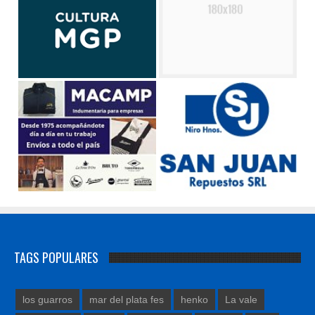
TAGS POPULARES
los guarros
mar del plata fes
henko
La vale