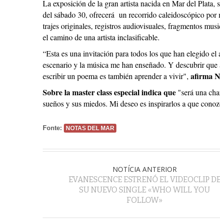
La exposición de la gran artista nacida en Mar del Plata, 
del sábado 30, ofrecerá un recorrido caleidoscópico por má
trajes originales, registros audiovisuales, fragmentos musi
el camino de una artista inclasificable.
“Esta es una invitación para todos los que han elegido el
escenario y la música me han enseñado. Y descubrir que a
afirma N
escribir un poema es también aprender a vivir",
Sobre la master class especial indica que
"será una cha
sueños y sus miedos. Mi deseo es inspirarlos a que conozc
Fonte:
NOTAS DEL MAR
NOTÍCIA ANTERIOR
EVANESCENCE ESTRENÓ EL VIDEOCLIP D
SU NUEVO SINGLE «WHO WILL YOU
FOLLOW»