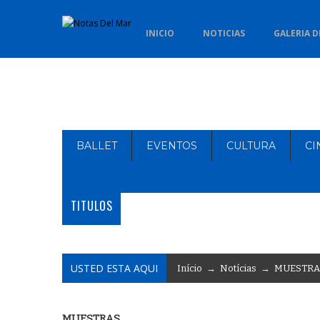
INICIO
NOTICIAS
GALERIA D
BALLET
EVENTOS
CULTURA
CI
TITULOS
USTED ESTA AQUI
Início
→
Notícias
→
MUESTRA
MUESTRAS