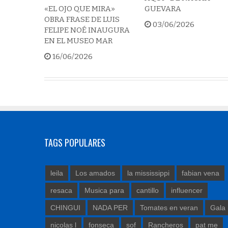
«EL OJO QUE MIRA»
GUEVARA
OBRA FRASE DE LUIS
03/06/2026
FELIPE NOÉ INAUGURA
EN EL MUSEO MAR
16/06/2026
TAGS POPULARES
leila
Los amados
la mississippi
fabian vena
resaca
Musica para
cantillo
influencer
CHINGUI
NADA PER
Tomates en veran
Gala
nicolas l
fonseca
sof
Rancheros
pat me