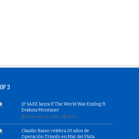
OP 3
JP SAXE lanza If The World Was Ending ft.
Evaluna Montaner
08 de abril de 2020 |
5594
Claudio Basso celebra 20 años de
Operación Triunfo en Mar del Plata