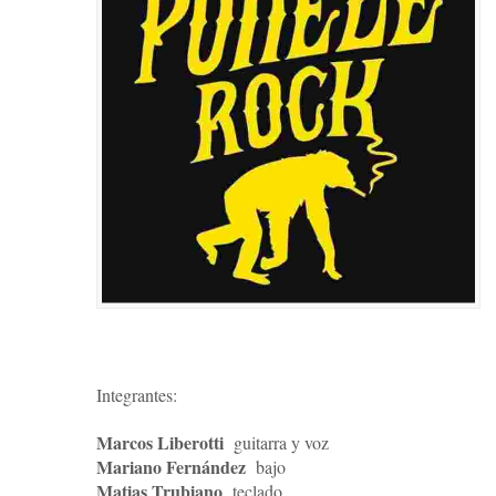
Integrantes:
Marcos Liberotti
guitarra y voz
Mariano Fernández
bajo
Matias Trubiano
teclado