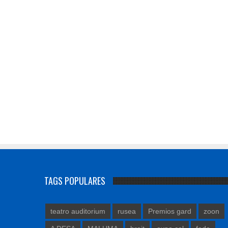
TAGS POPULARES
teatro auditorium
rusea
Premios gard
zoon