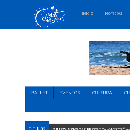
INICIO
NOTICIAS
BALLET
EVENTOS
CULTURA
CI
TITULOS
J
U
L
I
E
T
A
V
E
N
E
G
A
S
P
R
E
S
E
N
T
A
«
N
O
R
T
E
Ñ
A
»