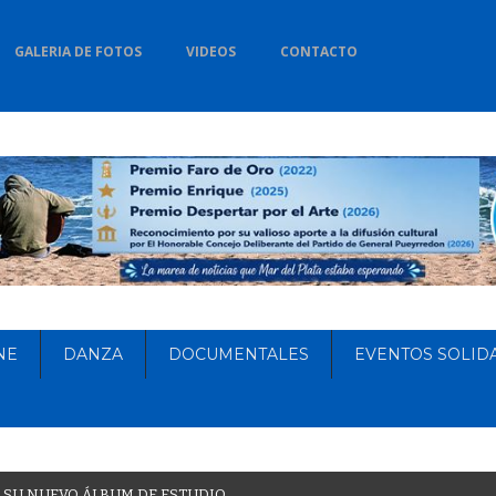
GALERIA DE FOTOS
VIDEOS
CONTACTO
NE
DANZA
DOCUMENTALES
EVENTOS SOLID
S
U
N
U
E
V
O
Á
L
B
U
M
D
E
E
S
T
U
D
I
O