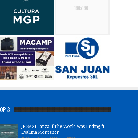
OP 3
JP SAXE lanza If The World Was Ending ft.
Evaluna Montaner