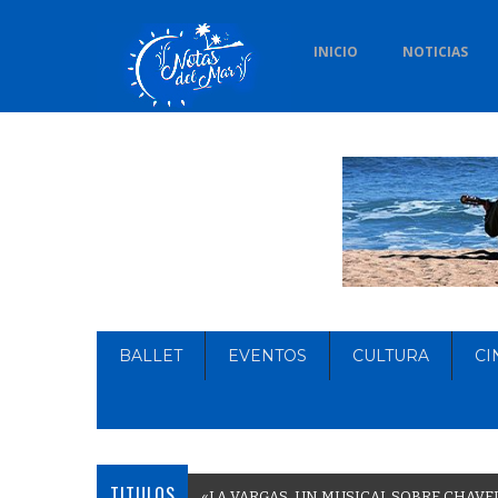
INICIO
NOTICIAS
BALLET
EVENTOS
CULTURA
CI
TITULOS
«
L
A
V
A
R
G
A
S
,
U
N
M
U
S
I
C
A
L
S
O
B
R
E
C
H
A
V
E