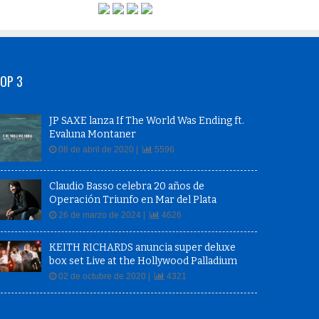
OP 3
JP SAXE lanza If The World Was Ending ft.
Evaluna Montaner
08 de abril de 2020 |
5596
Claudio Basso celebra 20 años de
Operación Triunfo en Mar del Plata
26 de marzo de 2024 |
4626
KEITH RICHARDS anuncia super deluxe
box set Live at the Hollywood Palladium
02 de octubre de 2020 |
4321