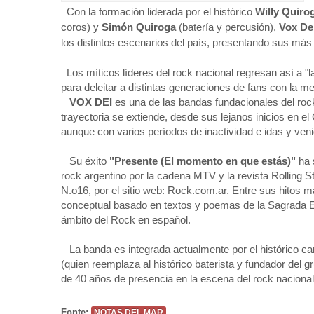
Con la formación liderada por el histórico
Willy Quirog
coros) y
Simón Quiroga
(batería y percusión),
Vox De
los distintos escenarios del país, presentando sus más
Los míticos líderes del rock nacional regresan así a "l
para deleitar a distintas generaciones de fans con la m
VOX DEI
es una de las bandas fundacionales del rock
trayectoria se extiende, desde sus lejanos inicios en el
aunque con varios períodos de inactividad e idas y veni
Su éxito
"Presente (El momento en que estás)"
ha 
rock argentino por la cadena MTV y la revista Rolling S
N.o16, por el sitio web: Rock.com.ar. Entre sus hitos 
conceptual basado en textos y poemas de la Sagrada Escr
ámbito del Rock en español.
La banda es integrada actualmente por el histórico c
(quien reemplaza al histórico baterista y fundador del
de 40 años de presencia en la escena del rock naciona
Fonte:
NOTAS DEL MAR