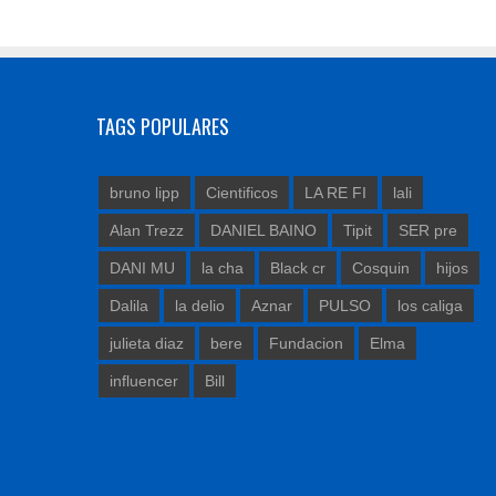
TAGS POPULARES
bruno lipp
Cientificos
LA RE FI
lali
Alan Trezz
DANIEL BAINO
Tipit
SER pre
DANI MU
la cha
Black cr
Cosquin
hijos
Dalila
la delio
Aznar
PULSO
los caliga
julieta diaz
bere
Fundacion
Elma
influencer
Bill