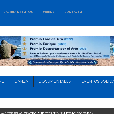
GALERIA DE FOTOS
VIDEOS
CONTACTO
NE
DANZA
DOCUMENTALES
EVENTOS SOLID
L
A
»
V
U
E
L
V
E
A
L
T
E
A
T
R
O
A
U
D
I
T
O
R
I
U
M
E
N
F
U
N
C
I
Ó
N
Ú
N
I
C
A