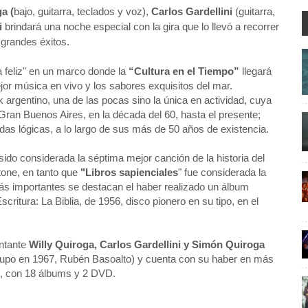
a (
bajo, guitarra, teclados y voz),
Carlos Gardellini
(guitarra,
i
brindará una noche especial con la gira que lo llevó a recorrer
 grandes éxitos.
a feliz" en un marco donde la
“Cultura en el Tiempo”
llegará
ejor música en vivo y los sabores exquisitos del mar.
 argentino, una de las pocas sino la única en actividad, cuya
 Gran Buenos Aires, en la década del 60, hasta el presente;
das lógicas, a lo largo de sus más de 50 años de existencia.
sido considerada la séptima mejor canción de la historia del
tone, en tanto que
"Libros sapienciales
" fue considerada la
más importantes se destacan el haber realizado un álbum
itura: La Biblia, de 1956, disco pionero en su tipo, en el
antante
Willy Quiroga, Carlos Gardellini y Simón Quiroga
 grupo en 1967, Rubén Basoalto) y cuenta con su haber en más
l, con 18 álbums y 2 DVD.