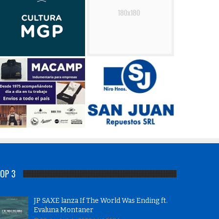
OP 3
JP SAXE lanza If The World Was Ending ft.
Evaluna Montaner