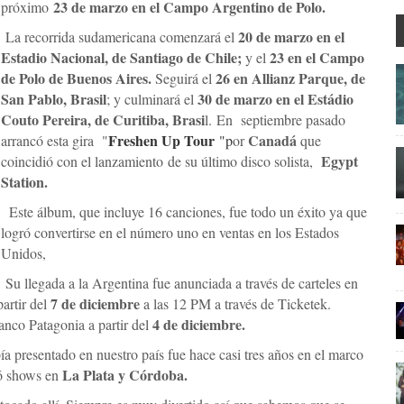
23 de marzo en el Campo Argentino de Polo.
próximo
20 de marzo en el
La recorrida sudamericana comenzará el
Estadio Nacional, de Santiago de Chile;
23 en el Campo
y el
de Polo de Buenos Aires.
26 en Allianz Parque, de
Seguirá el
San Pablo, Brasil
30 de marzo en el Estádio
; y culminará el
Couto Pereira, de Curitiba, Brasi
l. En septiembre pasado
Freshen Up Tour
Canadá
arrancó esta gira "
"p
or
que
Egypt
coincidió con el lanzamiento de su último disco solista,
Station.
Este álbum, que incluye 16 canciones, fue todo un éxito ya que
logró convertirse en el número uno en ventas en los Estados
Unidos,
Su llegada a la Argentina fue anunciada a través de carteles en
7 de diciembre
artir del
a las 12 PM a través de Ticketek.
4 de diciembre.
anco Patagonia a partir del
a presentado en nuestro país fue hace casi tres años en el marco
La Plata y Córdoba.
zó shows en