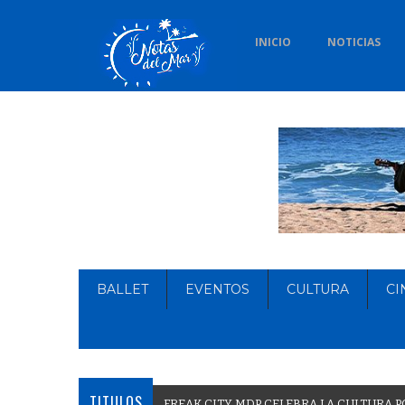
INICIO
NOTICIAS
BALLET
EVENTOS
CULTURA
CI
TITULOS
F
R
E
A
K
C
I
T
Y
M
D
P
C
E
L
E
B
R
A
L
A
C
U
L
T
U
R
A
P