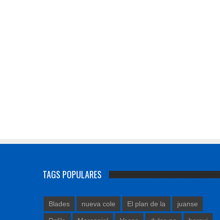
TAGS POPULARES
Blades
nueva cole
El plan de la
juanse