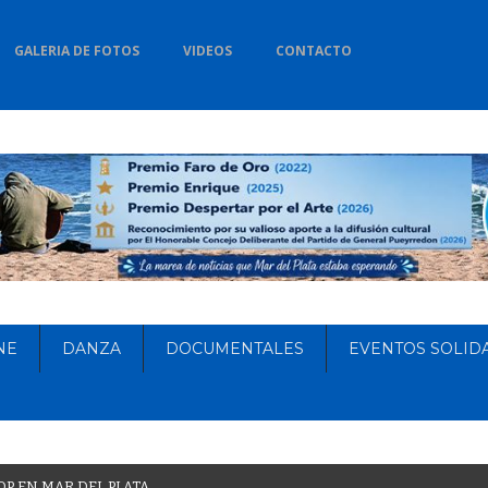
GALERIA DE FOTOS
VIDEOS
CONTACTO
NE
DANZA
DOCUMENTALES
EVENTOS SOLID
O
P
E
N
M
A
R
D
E
L
P
L
A
T
A