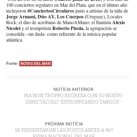
100 conciertos regulares en Mar del Plata, que en el último año
#ConciertosCirculares
incluyeron
junto a artistas de la talla de
Jorge Armani, Dúo AY, Los Cuerpos (
Uruguay), Locales
Alexis
Rock; el dúo de acróbatas de ManoAMano; el flautista
Nicolet
Roberto Pizola,
y el trompetista
la agrupación se
consolida –sin duda- como referente de la música popular
atlántica.
Fonte:
NOTAS DEL MAR
NOTÍCIA ANTERIOR
MA NON TROPPO REGRESA CON SU NUEVO
ESPECTÁCULO “ESTROPPEANDO TANGOS”
PRÓXIMA NOTÍCIA
SE PRESENTARON LAS POSTULANTES A 46ª
REINA NACIONAL DEL MAR