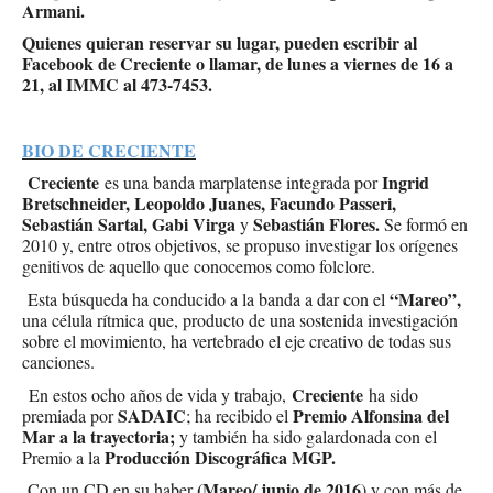
Armani.
Quienes quieran reservar su lugar, pueden escribir al
Facebook de Creciente o llamar, de lunes a viernes de 16 a
21, al IMMC al 473-7453.
BIO DE CRECIENTE
Creciente
Ingrid
es una banda marplatense integrada por
Bretschneider, Leopoldo Juanes, Facundo Passeri,
Sebastián Sartal, Gabi Virga
Sebastián Flores.
y
Se formó en
2010 y, entre otros objetivos, se propuso investigar los orígenes
genitivos de aquello que conocemos como folclore.
“Mareo”,
Esta búsqueda ha conducido a la banda a dar con el
una célula rítmica que, producto de una sostenida investigación
sobre el movimiento, ha vertebrado el eje creativo de todas sus
canciones.
Creciente
En estos ocho años de vida y trabajo,
ha sido
SADAIC
Premio Alfonsina del
premiada por
; ha recibido el
Mar a la trayectoria;
y también ha sido galardonada con el
Producción Discográfica MGP.
Premio a la
(Mareo/ junio de 2016
Con un CD en su haber
) y con más de