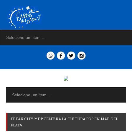
F
R
E
A
K
C
I
T
Y
M
D
P
C
E
L
E
B
R
A
L
A
C
U
L
T
U
R
A
P
O
P
E
N
M
A
R
D
E
L
P
L
A
T
A