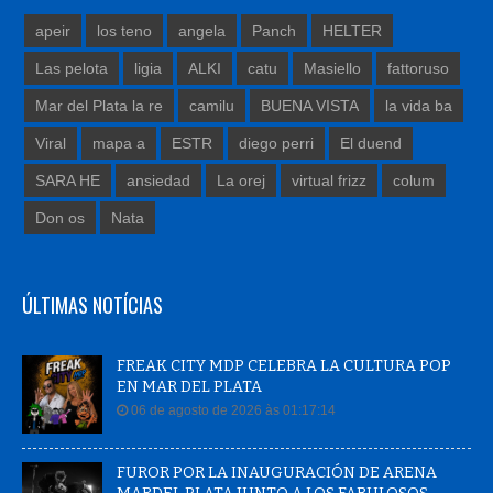
apeir
los teno
angela
Panch
HELTER
Las pelota
ligia
ALKI
catu
Masiello
fattoruso
Mar del Plata la re
camilu
BUENA VISTA
la vida ba
Viral
mapa a
ESTR
diego perri
El duend
SARA HE
ansiedad
La orej
virtual frizz
colum
Don os
Nata
ÚLTIMAS NOTÍCIAS
FREAK CITY MDP CELEBRA LA CULTURA POP
EN MAR DEL PLATA
06 de agosto de 2026 às 01:17:14
FUROR POR LA INAUGURACIÓN DE ARENA