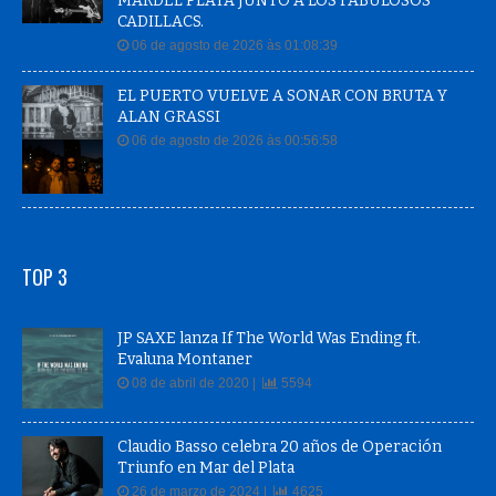
MARDEL PLATA JUNTO A LOS FABULOSOS
CADILLACS.
06 de agosto de 2026 às 01:08:39
EL PUERTO VUELVE A SONAR CON BRUTA Y
ALAN GRASSI
06 de agosto de 2026 às 00:56:58
TOP 3
JP SAXE lanza If The World Was Ending ft.
Evaluna Montaner
08 de abril de 2020 |
5594
Claudio Basso celebra 20 años de Operación
Triunfo en Mar del Plata
26 de marzo de 2024 |
4625