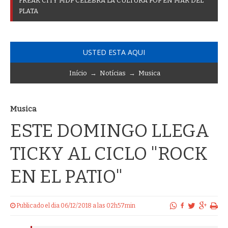
F
R
E
A
K
C
I
T
Y
M
D
P
C
E
L
E
B
R
A
L
A
C
U
L
T
U
R
A
P
O
P
E
N
M
A
R
D
E
L
P
L
A
T
A
USTED ESTA AQUI
Início
→
Notícias
→
Musica
Musica
ESTE DOMINGO LLEGA
TICKY AL CICLO "ROCK
EN EL PATIO"
Publicado el dia 06/12/2018 a las 02h57min