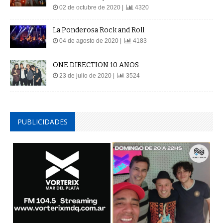
02 de octubre de 2020 |
4320
La Ponderosa Rock and Roll
04 de agosto de 2020 |
4183
ONE DIRECTION 10 AÑOS
23 de julio de 2020 |
3524
PUBLICIDADES