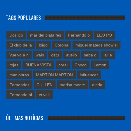
TAGS POPULARES
Dos ico
mar del plata fes
Fernando b
LEO PO
El club de la
biigo
Corona
miguel mateos show si
Vuelvo a n
wain
catu
avello
seba d
lali e
rojas
BUENA VISTA
coral
Choco
Lemon
maniobras
MARTON MARTON
influencer
Fernandez
CULLEN
marisa monte
ainda
Fernando bl
crivelli
ÚLTIMAS NOTÍCIAS