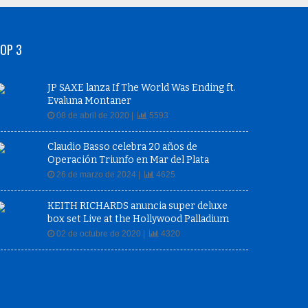
OP 3
JP SAXE lanza If The World Was Ending ft.
Evaluna Montaner
08 de abril de 2020 |
5593
Claudio Basso celebra 20 años de
Operación Triunfo en Mar del Plata
26 de marzo de 2024 |
4625
KEITH RICHARDS anuncia super deluxe
box set Live at the Hollywood Palladium
02 de octubre de 2020 |
4320