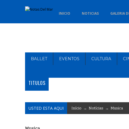
INICIO
NOTICIAS
GALERIA D
BALLET
EVENTOS
CULTURA
CI
TITULOS
USTED ESTA AQUI
Início
→
Notícias
→
Musica
Musica