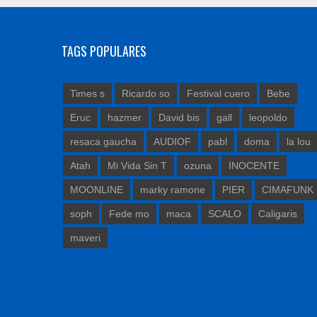
TAGS POPULARES
Times s
Ricardo so
Festival cuero
Bebe
Eruc
hazmer
David bis
gall
leopoldo
resaca gaucha
AUDIOF
pabl
doma
la lou
Atah
Mi Vida Sin T
ozuna
INOCENTE
MOONLINE
marky ramone
PIER
CIMAFUNK
soph
Fede mo
maca
SCALO
Caligaris
maveri