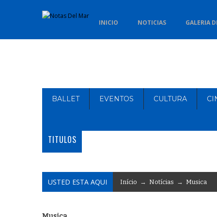
INICIO
NOTICIAS
GALERIA D
BALLET
EVENTOS
CULTURA
CI
TITULOS
USTED ESTA AQUI
Início
→
Notícias
→
Musica
Musica