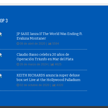
OP 3
JP SAXE lanza If The World Was Ending ft.
Evaluna Montaner
08 de abril de 2020 |
5594
Claudio Basso celebra 20 años de
Operación Triunfo en Mar del Plata
26 de marzo de 2024 |
4625
KEITH RICHARDS anuncia super deluxe
box set Live at the Hollywood Palladium
02 de octubre de 2020 |
4320