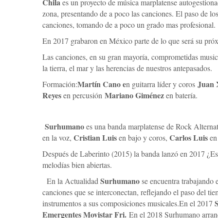
Chila
es un proyecto de música marplatense autogestion
zona, presentando de a poco las canciones. El paso de lo
canciones, tomando de a poco un grado mas profesional.
En 2017 grabaron en México parte de lo que será su pró
Las canciones, en su gran mayoría, comprometidas musica
la tierra, el mar y las herencias de nuestros antepasados.
Martín Cano e
Juan 
Formación:
n guitarra líder y coros
Reyes
Mariano Giménez
en percusión
en batería.
Surhumano
es una banda marplatense de Rock Alterna
Cristian Luis
Carlos Luis
en la voz,
en bajo y coros,
en
Después de Laberinto (2015) la banda lanzó en 2017 ¿Está
melodías bien abiertas.
Surhumano
En la Actualidad
se encuentra trabajando e
canciones que se interconectan, reflejando el paso del t
instrumentos a sus composiciones musicales.
En el 2017
Emergentes Movistar Fri.
En el 2018 Surhumano arranc