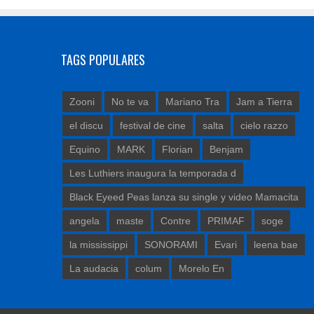
TAGS POPULARES
Zooni
No te va
Mariano Tra
Jam a Tierra
el discu
festival de cine
salta
cielo razzo
Equino
MARK
Florian
Benjam
Les Luthiers inaugura la temporada d
Black Eyeed Peas lanza su single y video Mamacita
angela
maste
Contre
PRIMAF
soge
la mississippi
SONORAMI
Evari
leena bae
La audacia
colum
Morelo En