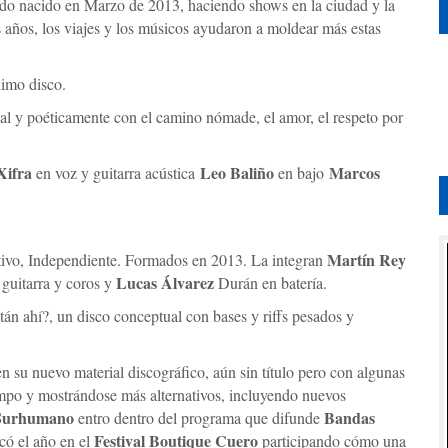
ado nacido en Marzo de 2013, haciendo shows en la ciudad y la
s años, los viajes y los músicos ayudaron a moldear más estas
ximo disco.
l y poéticamente con el camino nómade, el amor, el respeto por
Xifra
Leo Baliño
Marcos
en voz y guitarra acústica
en bajo
Martín Rey
tivo, Independiente. Formados en 2013. La integran
Lucas Álvarez
 guitarra y coros y
Durán en batería.
n ahí?, un disco conceptual con bases y riffs pesados y
n su nuevo material discográfico, aún sin título pero con algunas
iempo y mostrándose más alternativos, incluyendo nuevos
Surhumano
Bandas
entro dentro del programa que difunde
Festival Boutique Cuero
ó el año en el
participando cómo una