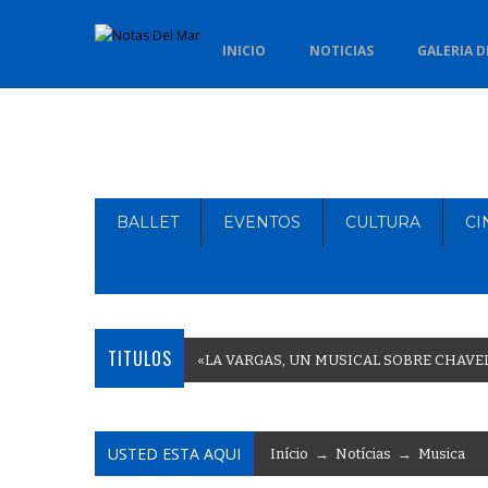
INICIO
NOTICIAS
GALERIA D
BALLET
EVENTOS
CULTURA
CI
TITULOS
«
L
A
V
A
R
G
A
S
,
U
N
M
U
S
I
C
A
L
S
O
B
R
E
C
H
A
V
E
USTED ESTA AQUI
Início
→
Notícias
→
Musica