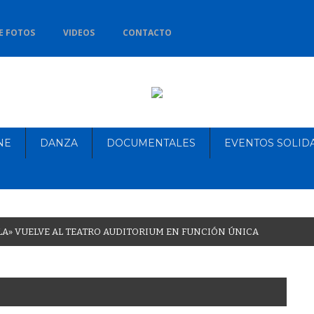
E FOTOS
VIDEOS
CONTACTO
NE
DANZA
DOCUMENTALES
EVENTOS SOLID
L
A
»
V
U
E
L
V
E
A
L
T
E
A
T
R
O
A
U
D
I
T
O
R
I
U
M
E
N
F
U
N
C
I
Ó
N
Ú
N
I
C
A