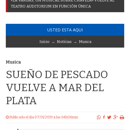
«
L
A
V
A
R
G
A
S
,
U
N
M
U
S
I
C
A
L
S
O
B
R
E
C
H
A
V
E
L
A
»
V
U
E
L
V
E
A
L
T
E
A
T
R
O
A
U
D
I
T
O
R
I
U
M
E
N
F
U
N
C
I
Ó
N
Ú
N
I
C
A
USTED ESTA AQUI
Início
→
Notícias
→
Musica
Musica
SUEÑO DE PESCADO
VUELVE A MAR DEL
PLATA
Publicado el dia 07/01/2019 a las 04h06min