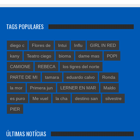
TAGS POPULARES
diego c
Flores de
Intui
Influ
GIRL IN RED
kany
Teatro ciego
bioma
dame mas
POPI
CAMIONE
REBECA
los tigres del norte
PARTE DE MI
tamara
eduardo calvo
Ronda
la mor
Primera jun
LERNER EN MAR
Maldo
es puro
Me vuel
la cha
destino san
silvestre
PIER
ÚLTIMAS NOTÍCIAS