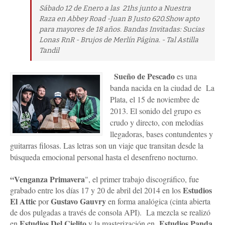
Sábado 12 de Enero a las 21hs junto a Nuestra
Raza en Abbey Road -Juan B Justo 620.Show apto
para mayores de 18 años. Bandas Invitadas: Sucias
Lonas RnR - Brujos de Merlín Página. - Tal Astilla
Tandil
Sueño de Pescado
es una
banda nacida en la ciudad de La
Plata, el 15 de noviembre de
2013. El sonido del grupo es
crudo y directo, con melodías
llegadoras, bases contundentes y
guitarras filosas. Las letras son un viaje que transitan desde la
búsqueda emocional personal hasta el desenfreno nocturno.
“Venganza Primavera
", el primer trabajo discográfico, fue
Estudios
grabado entre los días 17 y 20 de abril del 2014 en los
El Attic
Gustavo Gauvry
por
en forma analógica (cinta abierta
de dos pulgadas a través de consola API). La mezcla se realizó
Estudios Del Cielito
Estudios Panda
en
y la masterización en