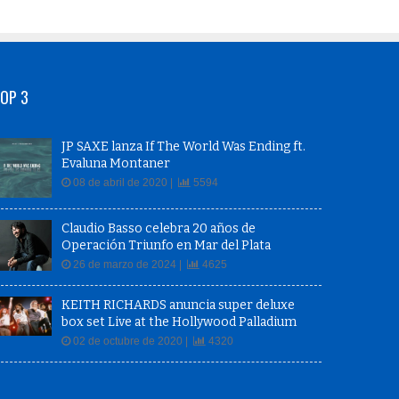
OP 3
JP SAXE lanza If The World Was Ending ft.
Evaluna Montaner
08 de abril de 2020 |
5594
Claudio Basso celebra 20 años de
Operación Triunfo en Mar del Plata
26 de marzo de 2024 |
4625
KEITH RICHARDS anuncia super deluxe
box set Live at the Hollywood Palladium
02 de octubre de 2020 |
4320