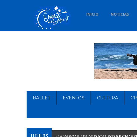
INICIO
NOTICIAS
BALLET
EVENTOS
CULTURA
CI
TITULOS
«
L
A
V
A
R
G
A
S
,
U
N
M
U
S
I
C
A
L
S
O
B
R
E
C
H
A
V
E