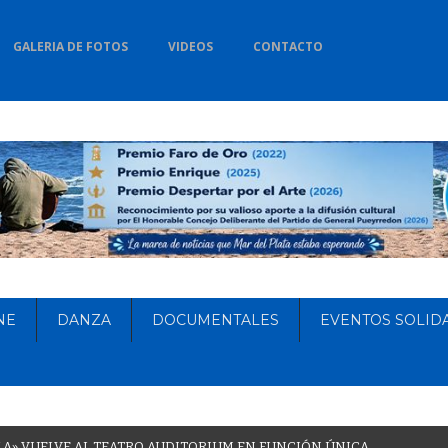
GALERIA DE FOTOS
VIDEOS
CONTACTO
NE
DANZA
DOCUMENTALES
EVENTOS SOLID
L
A
»
V
U
E
L
V
E
A
L
T
E
A
T
R
O
A
U
D
I
T
O
R
I
U
M
E
N
F
U
N
C
I
Ó
N
Ú
N
I
C
A