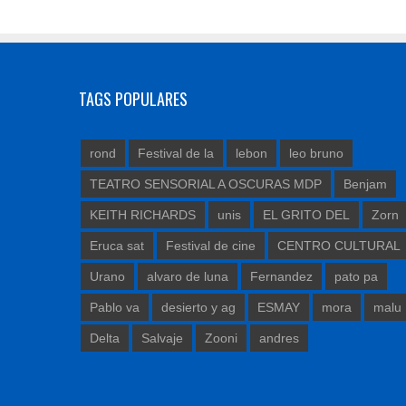
TAGS POPULARES
rond
Festival de la
lebon
leo bruno
TEATRO SENSORIAL A OSCURAS MDP
Benjam
KEITH RICHARDS
unis
EL GRITO DEL
Zorn
Eruca sat
Festival de cine
CENTRO CULTURAL
Urano
alvaro de luna
Fernandez
pato pa
Pablo va
desierto y ag
ESMAY
mora
malu
Delta
Salvaje
Zooni
andres