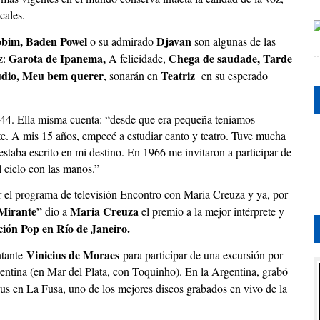
cales.
bim, Baden Powel
Djavan
o su admirado
son algunas de las
Garota de Ipanema,
Chega de saudade, Tarde
z:
A felicidade,
údio, Meu bem querer
Teatriz
, sonarán en
en su esperado
1944. Ella misma cuenta: “desde que era pequeña teníamos
te. A mis 15 años, empecé a estudiar canto y teatro. Tuve mucha
estaba escrito en mi destino. En 1966 me invitaron a participar de
 cielo con las manos.”
 el programa de televisión Encontro con Maria Creuza y ya, por
Mirante”
Maria Creuza
dio a
el premio a la mejor intérprete y
ción Pop en Río de Janeiro.
Vinicius de Moraes
ntante
para participar de una excursión por
ntina (en Mar del Plata, con Toquinho). En la Argentina, grabó
s en La Fusa, uno de los mejores discos grabados en vivo de la