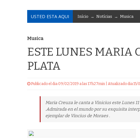
USTED ESTA AQUI
Início
→
Notícias
→
Musica
Musica
ESTE LUNES MARIA 
PLATA
Publicado el dia 09/02/2019 a las 17h27min | Atualizado dia 1
Maria Creuza le canta a Vinicius este Lunes 11 
.Admirada en el mundo por su exquisita interp
ejemplar de Vincius de Moraes .