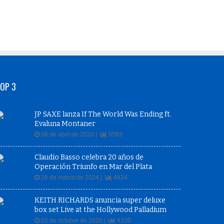
OP 3
JP SAXE lanza If The World Was Ending ft.
Evaluna Montaner
08 de abril de 2020 |
5593
Claudio Basso celebra 20 años de
Operación Triunfo en Mar del Plata
26 de marzo de 2024 |
4624
KEITH RICHARDS anuncia super deluxe
box set Live at the Hollywood Palladium
02 de octubre de 2020 |
4320