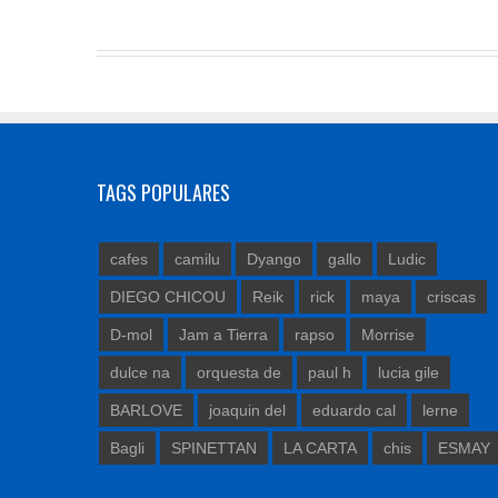
TAGS POPULARES
cafes
camilu
Dyango
gallo
Ludic
DIEGO CHICOU
Reik
rick
maya
criscas
D-mol
Jam a Tierra
rapso
Morrise
dulce na
orquesta de
paul h
lucia gile
BARLOVE
joaquin del
eduardo cal
lerne
Bagli
SPINETTAN
LA CARTA
chis
ESMAY