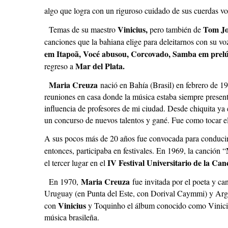
algo que logra con un riguroso cuidado de sus cuerdas vo
Vinicius,
Tom Jo
Temas de su maestro
pero también de
canciones que la bahiana elige para deleitarnos con su vo
em Itapoã, Vocé abusou, Corcovado, Samba em prel
Mar del Plata.
regreso a
Maria Creuza
nació en Bahía (Brasil) en febrero de 
reuniones en casa donde la música estaba siempre presen
influencia de profesores de mi ciudad. Desde chiquita ya 
un concurso de nuevos talentos y gané. Fue como tocar el
A sus pocos más de 20 años fue convocada para conducir
entonces, participaba en festivales. En 1969, la canción “
IV Festival Universitario de la Can
el tercer lugar en el
Maria Creuza
En 1970,
fue invitada por el poeta y ca
Uruguay (en Punta del Este, con Dorival Caymmi) y Arge
Vinicius
con
y Toquinho el álbum conocido como Viniciu
música brasileña.