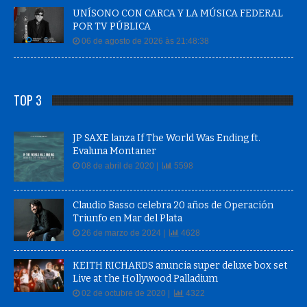
UNÍSONO CON CARCA Y LA MÚSICA FEDERAL
POR TV PÚBLICA
06 de agosto de 2026 às 21:48:38
TOP 3
JP SAXE lanza If The World Was Ending ft.
Evaluna Montaner
08 de abril de 2020 |
5598
Claudio Basso celebra 20 años de Operación
Triunfo en Mar del Plata
26 de marzo de 2024 |
4628
KEITH RICHARDS anuncia super deluxe box set
Live at the Hollywood Palladium
02 de octubre de 2020 |
4322