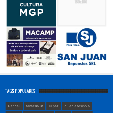
TAGS POPULARES
Randall
fantasia ut
el paz
quien asesino a