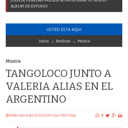
J
U
L
I
E
T
A
V
E
N
E
G
A
S
P
R
E
S
E
N
T
A
«
N
O
R
T
E
Ñ
A
»
S
U
N
U
E
V
O
Á
L
B
U
M
D
E
E
S
T
U
D
I
O
USTED ESTA AQUI
Início
→
Notícias
→
Musica
Musica
TANGOLOCO JUNTO A
VALERIA ALIAS EN EL
ARGENTINO
Publicado el dia 15/02/2019 a las 03h27min