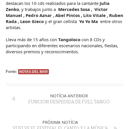
destacan los 10 cds realizados para la cantante
Julia
Zenko
, y trabajos junto a
Mercedes Sosa , Victor
Manuel , Pedro Aznar , Abel Pintos , Lito Vitale , Ruben
Rada , Leon Gieco
y el gran cellista
Yo Yo Ma
entre otros
artistas.
Lleva más de 15 años con
Tangoloco
con 8 CDs y
participando en diferentes escenarios nacionales, fiestas,
diversos premios y reconocimientos.
Fonte:
NOTAS DEL MAR
NOTÍCIA ANTERIOR
FUNCION DESPEDIDA DE FULL TANGO
PRÓXIMA NOTÍCIA
VUELVE EL FESTIVAL EL CANTO Y LA MÚSICA