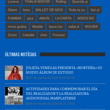
Lorena
THALIA MAYOR
Rolling
Querido p
Glenn
fons
BALLET DE MOS
Toda la cu
Sol ul
FIAMMA
jazz
AMUN
LA CARTA
ADIOS NO
mora godoy
Medite
laura tun
seba d
MOURA
Zooni
Caballe
chet
Forever
ÚLTIMAS NOTÍCIAS
JULIETA VENEGAS PRESENTA «NORTEÑA» SU
NUEVO ÁLBUM DE ESTUDIO
07 de agosto de 2026 às 02:04:42
ACTIVIDADES PARA CONMEMORAR EL DÍA
DEL REALIZADOR Y LA REALIZADORA
AUDIOVISUAL MARPLATENSE
06 de agosto de 2026 às 22:15:06