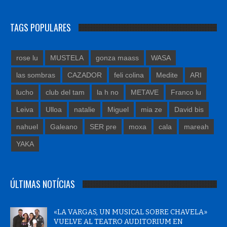
TAGS POPULARES
rose lu
MUSTELA
gonza maass
WASA
las sombras
CAZADOR
feli colina
Medite
ARI
lucho
club del tam
la h no
METAVE
Franco lu
Leiva
Ulloa
natalie
Miguel
mia ze
David bis
nahuel
Galeano
SER pre
moxa
cala
mareah
YAKA
ÚLTIMAS NOTÍCIAS
«LA VARGAS, UN MUSICAL SOBRE CHAVELA»
VUELVE AL TEATRO AUDITORIUM EN