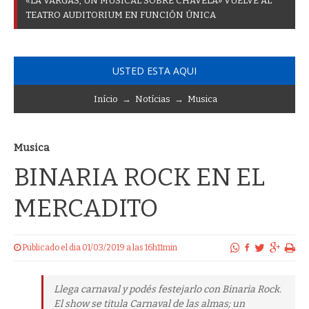
«
L
A
V
A
R
G
A
S
,
U
N
M
U
S
I
C
A
L
S
O
B
R
E
C
H
A
V
E
L
A
»
V
U
E
L
V
E
A
L
T
E
A
T
R
O
A
U
D
I
T
O
R
I
U
M
E
N
F
U
N
C
I
Ó
N
Ú
N
I
C
A
USTED ESTA AQUI
Início
→
Notícias
→
Musica
Musica
BINARIA ROCK EN EL
MERCADITO
Publicado el dia 01/03/2019 a las 16h11min
Llega carnaval y podés festejarlo con Binaria Rock.
El show se titula Carnaval de las almas; un