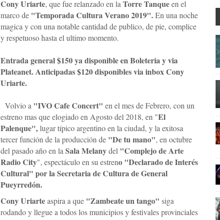
Cony Uriarte
Torre Tanque
, que fue relanzado en la
en el
"Temporada Cultura Verano 2019".
marco de
En una noche
magica y con una notable cantidad de publico, de pie, complice
y respetuoso hasta el ultimo momento.
Entrada general $150 ya disponible en Boleteria y via
Plateanet. Anticipadas $120 disponibles via inbox Cony
Uriarte.
"IVO Cafe Concert"
Volvio a
en el mes de Febrero, con un
El
estreno mas que elogiado en Agosto del 2018, en "
Palenque",
lugar típico argentino en la ciudad, y la exitosa
"De tu mano"
tercer función de la producción de
, en octubre
Sala Melany
"Complejo de Arte
del pasado año en la
del
Radio City
o "Declarado de Interés
", espectáculo en su estren
Cultural" por la Secretaria de Cultura de General
Pueyrredón.
Cony Uriarte
"Zambeate un tango"
aspira a que
siga
rodando y llegue a todos los municipios y festivales provinciales