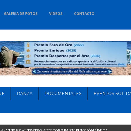
GALERIA DE FOTOS
VIDEOS
CONTACTO
NE
DANZA
DOCUMENTALES
EVENTOS SOLID
L
A
»
V
U
E
L
V
E
A
L
T
E
A
T
R
O
A
U
D
I
T
O
R
I
U
M
E
N
F
U
N
C
I
Ó
N
Ú
N
I
C
A