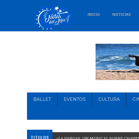
INICIO
NOTICIAS
BALLET
EVENTOS
CULTURA
CI
TITULOS
«
L
A
V
A
R
G
A
S
,
U
N
M
U
S
I
C
A
L
S
O
B
R
E
C
H
A
V
E