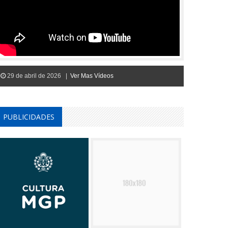
29 de abril de 2026 |
Ver Mas Vídeos
PUBLICIDADES