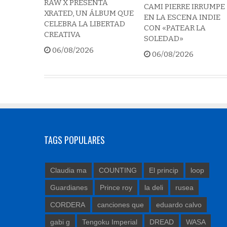
RAW X PRESENTA
CAMI PIERRE IRRUMPE
XRATED, UN ÁLBUM QUE
EN LA ESCENA INDIE
CELEBRA LA LIBERTAD
CON «PATEAR LA
CREATIVA
SOLEDAD»
06/08/2026
06/08/2026
TAGS POPULARES
Claudia ma
COUNTING
El princip
loop
Guardianes
Prince roy
la deli
rusea
CORDERA
canciones que
eduardo calvo
gabi g
Tengoku Imperial
DREAD
WASA