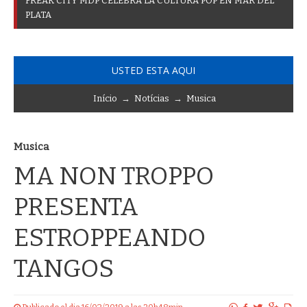
F
R
E
A
K
C
I
T
Y
M
D
P
C
E
L
E
B
R
A
L
A
C
U
L
T
U
R
A
P
O
P
E
N
M
A
R
D
E
L
P
L
A
T
A
USTED ESTA AQUI
Início
→
Notícias
→
Musica
Musica
MA NON TROPPO
PRESENTA
ESTROPPEANDO
TANGOS