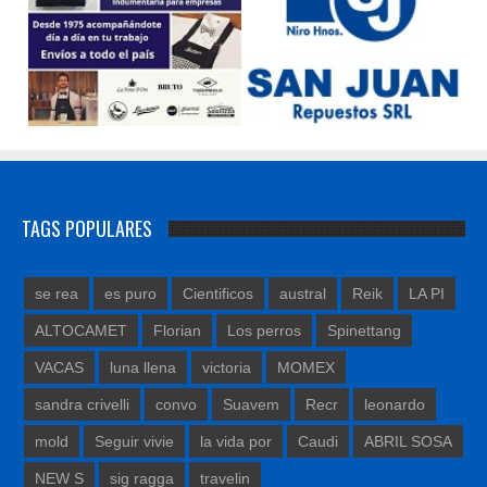
TAGS POPULARES
se rea
es puro
Cientificos
austral
Reik
LA PI
ALTOCAMET
Florian
Los perros
Spinettang
VACAS
luna llena
victoria
MOMEX
sandra crivelli
convo
Suavem
Recr
leonardo
mold
Seguir vivie
la vida por
Caudi
ABRIL SOSA
NEW S
sig ragga
travelin