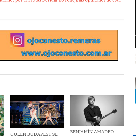
ernet por el .Notas Del Mar,no refleja las opiniones de este
BENJAMÍN AMADEO
QUEEN BUDAPEST SE