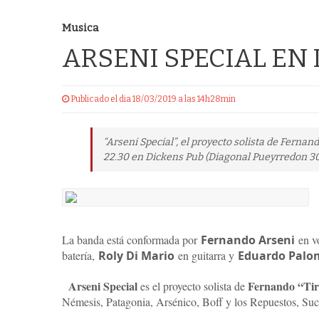
Musica
ARSENI SPECIAL EN
Publicado el dia 18/03/2019 a las 14h28min
“Arseni Special”, el proyecto solista de Fernan
22.30 en Dickens Pub (Diagonal Pueyrredon 30
La banda está conformada por
Fernando Arseni
en v
batería,
Roly Di Mario
en guitarra y
Eduardo Pal
Arseni Special
Fernando “Tir
es el proyecto solista de
Némesis, Patagonia, Arsénico, Boff y los Repuestos, Suci