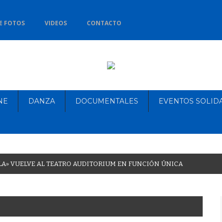
E FOTOS
VIDEOS
CONTACTO
NE
DANZA
DOCUMENTALES
EVENTOS SOLID
L
A
»
V
U
E
L
V
E
A
L
T
E
A
T
R
O
A
U
D
I
T
O
R
I
U
M
E
N
F
U
N
C
I
Ó
N
Ú
N
I
C
A