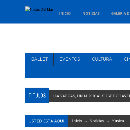
INICIO
NOTICIAS
GALERIA D
BALLET
EVENTOS
CULTURA
CI
TITULOS
«
L
A
V
A
R
G
A
S
,
U
N
M
U
S
I
C
A
L
S
O
B
R
E
C
H
A
V
E
USTED ESTA AQUI
Início
→
Notícias
→
Musica