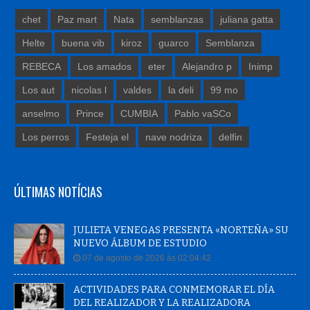
chet
Paz mart
Nata
semblanzas
juliana gatta
Helte
buena vib
kiroz
guarco
Semblanza
REBECA
Los amados
eter
Alejandro p
Inimp
Los aut
nicolas l
valdes
la deli
99 mo
anselmo
Prince
CUMBIA
Pablo vaSCo
Los perros
Festeja el
nave nodriza
delfin
ÚLTIMAS NOTÍCIAS
JULIETA VENEGAS PRESENTA «NORTEÑA» SU
NUEVO ÁLBUM DE ESTUDIO
07 de agosto de 2026 às 02:04:42
ACTIVIDADES PARA CONMEMORAR EL DÍA
DEL REALIZADOR Y LA REALIZADORA