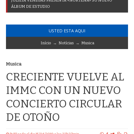
J
U
L
I
E
T
A
V
E
N
E
G
A
S
P
R
E
S
E
N
T
A
«
N
O
R
T
E
Ñ
A
»
S
U
N
U
E
V
O
Á
L
B
U
M
D
E
E
S
T
U
D
I
O
USTED ESTA AQUI
Início
→
Notícias
→
Musica
Musica
CRECIENTE VUELVE AL
IMMC CON UN NUEVO
CONCIERTO CIRCULAR
DE OTOÑO