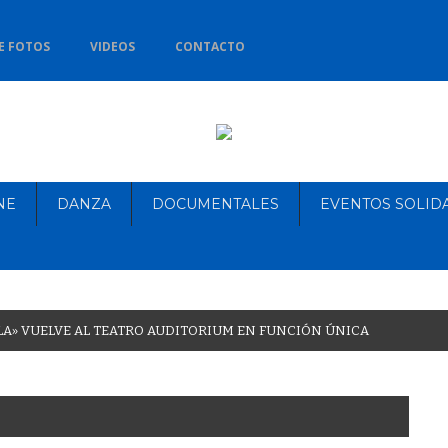
E FOTOS
VIDEOS
CONTACTO
NE
DANZA
DOCUMENTALES
EVENTOS SOLID
L
A
»
V
U
E
L
V
E
A
L
T
E
A
T
R
O
A
U
D
I
T
O
R
I
U
M
E
N
F
U
N
C
I
Ó
N
Ú
N
I
C
A