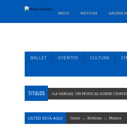
INICIO
NOTICIAS
GALERIA D
BALLET
EVENTOS
CULTURA
CI
TITULOS
«
L
A
V
A
R
G
A
S
,
U
N
M
U
S
I
C
A
L
S
O
B
R
E
C
H
A
V
E
USTED ESTA AQUI
Início
→
Notícias
→
Musica