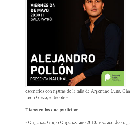
escenarios con figuras de la talla de Argentino Luna, C
León Gieco, entre otros.
Discos en los que participo:
• Orígenes, Grupo Orígenes, año 2010, voz, acordeón, gu