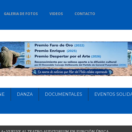
GALERIA DE FOTOS
VIDEOS
CONTACTO
NE
DANZA
DOCUMENTALES
EVENTOS SOLID
L
A
»
V
U
E
L
V
E
A
L
T
E
A
T
R
O
A
U
D
I
T
O
R
I
U
M
E
N
F
U
N
C
I
Ó
N
Ú
N
I
C
A