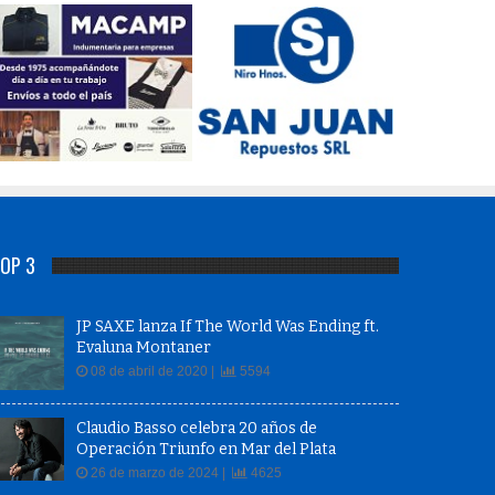
OP 3
JP SAXE lanza If The World Was Ending ft.
Evaluna Montaner
08 de abril de 2020 |
5594
Claudio Basso celebra 20 años de
Operación Triunfo en Mar del Plata
26 de marzo de 2024 |
4625