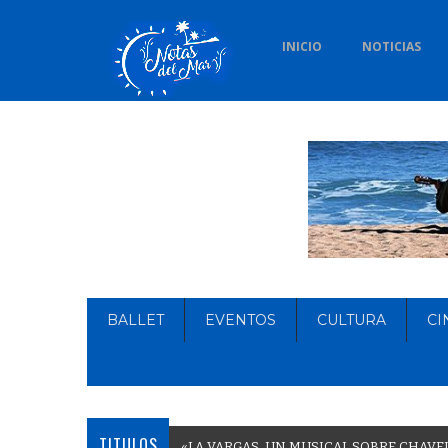
INICIO
NOTICIAS
BALLET
EVENTOS
CULTURA
CI
TITULOS
«
L
A
V
A
R
G
A
S
,
U
N
M
U
S
I
C
A
L
S
O
B
R
E
C
H
A
V
E