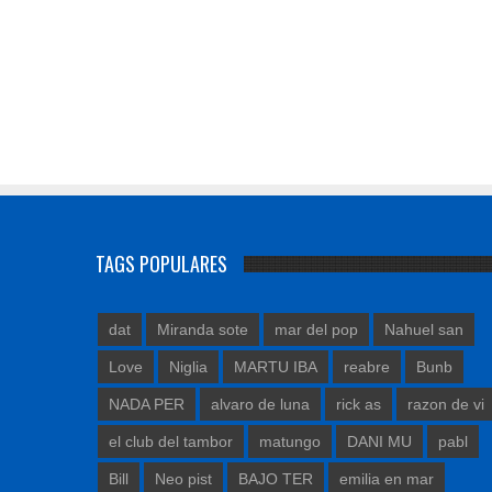
TAGS POPULARES
dat
Miranda sote
mar del pop
Nahuel san
Love
Niglia
MARTU IBA
reabre
Bunb
NADA PER
alvaro de luna
rick as
razon de vi
el club del tambor
matungo
DANI MU
pabl
Bill
Neo pist
BAJO TER
emilia en mar