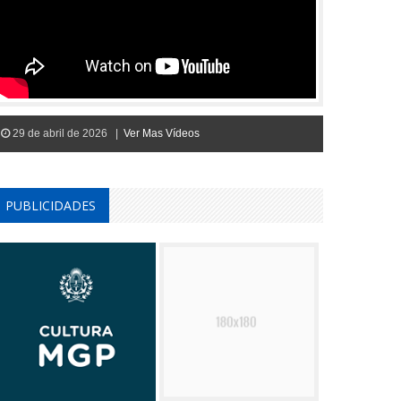
29 de abril de 2026 |
Ver Mas Vídeos
PUBLICIDADES