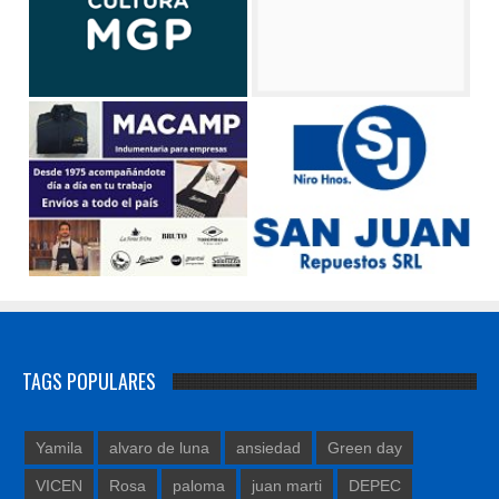
TAGS POPULARES
Yamila
alvaro de luna
ansiedad
Green day
VICEN
Rosa
paloma
juan marti
DEPEC