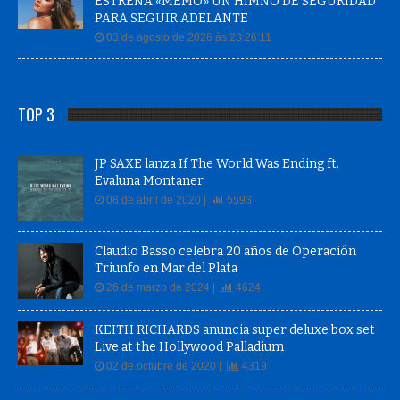
ESTRENA «MEMO» UN HIMNO DE SEGURIDAD
PARA SEGUIR ADELANTE
03 de agosto de 2026 às 23:26:11
TOP 3
JP SAXE lanza If The World Was Ending ft.
Evaluna Montaner
08 de abril de 2020 |
5593
Claudio Basso celebra 20 años de Operación
Triunfo en Mar del Plata
26 de marzo de 2024 |
4624
KEITH RICHARDS anuncia super deluxe box set
Live at the Hollywood Palladium
02 de octubre de 2020 |
4319