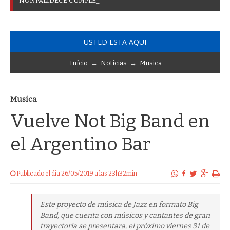
N
O
N
P
A
L
I
D
E
C
E
C
U
M
P
L
E
3
0
A
Ñ
O
S
D
_
USTED ESTA AQUI
Início
→
Notícias
→
Musica
Musica
Vuelve Not Big Band en
el Argentino Bar
Publicado el dia 26/05/2019 a las 23h32min
Este proyecto de música de Jazz en formato Big
Band, que cuenta con músicos y cantantes de gran
trayectoria se presentara, el próximo viernes 31 de