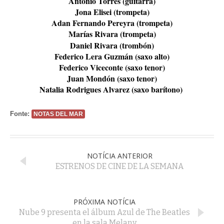
Antonio Torres (guitarra)
Jona Elisei (trompeta)
Adan Fernando Pereyra (trompeta)
Marías Rivara (trompeta)
Daniel Rivara (trombón)
Federico Lera Guzmán (saxo alto)
Federico Viceconte (saxo tenor)
Juan Mondón (saxo tenor)
Natalia Rodrigues Alvarez (saxo barítono)
Fonte:
NOTAS DEL MAR
NOTÍCIA ANTERIOR
ESTRENOS DE CINE DE LA SEMANA
PRÓXIMA NOTÍCIA
Nube 9 presenta el álbum Azul de The Beatles
en la sala Melany