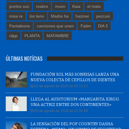
puntos sus
reabre
moon
Kaia
el mato
misa re
los teno
Madre ha
hazmer
pezcuis
Pantaleone
canciones que unen
Fatim
DIA 3
clipp
PLANTA
MATAMBRE
ÚLTIMAS NOTÍCIAS
FUNDACIÓN SOL MÁS SONRISAS LANZA UNA
NUEVA COLECTA DE CEPILLOS DE DIENTES
05 de agosto de 2026 às 01:12:12
LLEGA AL AUDITORIUM «MARGARITA XIRGU.
UNA ACTRIZ ENTRE DOS CONTINENTES»
05 de agosto de 2026 às 01:02:40
LA SENSACIÓN DEL POP COUNTRY DASHA