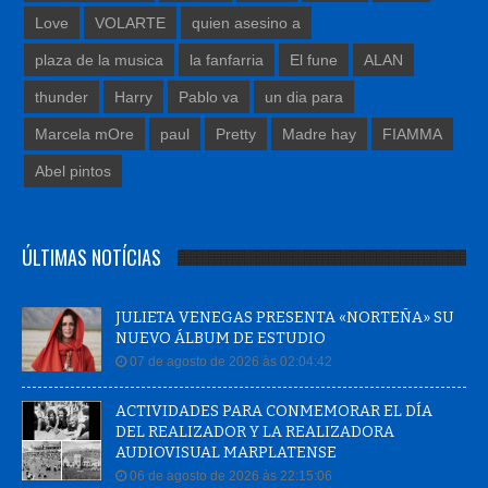
Love
VOLARTE
quien asesino a
plaza de la musica
la fanfarria
El fune
ALAN
thunder
Harry
Pablo va
un dia para
Marcela mOre
paul
Pretty
Madre hay
FIAMMA
Abel pintos
ÚLTIMAS NOTÍCIAS
JULIETA VENEGAS PRESENTA «NORTEÑA» SU
NUEVO ÁLBUM DE ESTUDIO
07 de agosto de 2026 às 02:04:42
ACTIVIDADES PARA CONMEMORAR EL DÍA
DEL REALIZADOR Y LA REALIZADORA
AUDIOVISUAL MARPLATENSE
06 de agosto de 2026 às 22:15:06