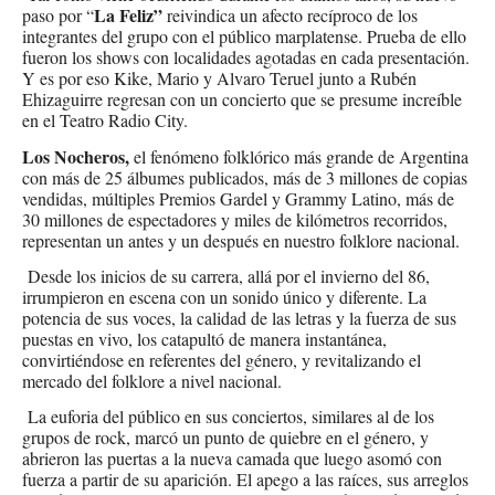
La Feliz”
paso por “
reivindica un afecto recíproco de los
integrantes del grupo con el público marplatense. Prueba de ello
fueron los shows con localidades agotadas en cada presentación.
Y es por eso Kike, Mario y Alvaro Teruel junto a Rubén
Ehizaguirre regresan con un concierto que se presume increíble
en el Teatro Radio City.
Los Nocheros,
el fenómeno folklórico más grande de Argentina
con más de 25 álbumes publicados, más de 3 millones de copias
vendidas, múltiples Premios Gardel y Grammy Latino, más de
30 millones de espectadores y miles de kilómetros recorridos,
representan un antes y un después en nuestro folklore nacional.
Desde los inicios de su carrera, allá por el invierno del 86,
irrumpieron en escena con un sonido único y diferente. La
potencia de sus voces, la calidad de las letras y la fuerza de sus
puestas en vivo, los catapultó de manera instantánea,
convirtiéndose en referentes del género, y revitalizando el
mercado del folklore a nivel nacional.
La euforia del público en sus conciertos, similares al de los
grupos de rock, marcó un punto de quiebre en el género, y
abrieron las puertas a la nueva camada que luego asomó con
fuerza a partir de su aparición. El apego a las raíces, sus arreglos