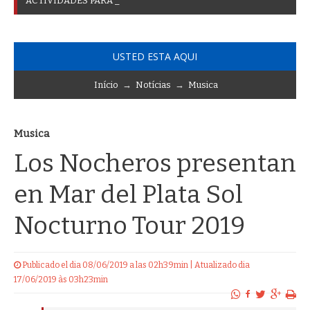
A
C
T
I
V
I
D
A
D
E
S
P
A
R
A
C
O
N
M
E
M
O
R
A
R
E
L
_
USTED ESTA AQUI
Início
→
Notícias
→
Musica
Musica
Los Nocheros presentan
en Mar del Plata Sol
Nocturno Tour 2019
Publicado el dia 08/06/2019 a las 02h39min | Atualizado dia
17/06/2019 às 03h23min