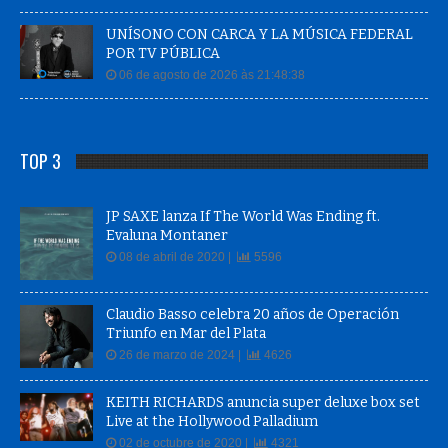
UNÍSONO CON CARCA Y LA MÚSICA FEDERAL
POR TV PÚBLICA
06 de agosto de 2026 às 21:48:38
TOP 3
JP SAXE lanza If The World Was Ending ft.
Evaluna Montaner
08 de abril de 2020 |
5596
Claudio Basso celebra 20 años de Operación
Triunfo en Mar del Plata
26 de marzo de 2024 |
4626
KEITH RICHARDS anuncia super deluxe box set
Live at the Hollywood Palladium
02 de octubre de 2020 |
4321