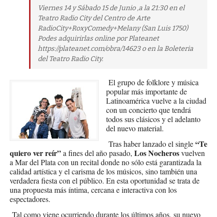
Viernes 14 y Sábado 15 de Junio ,a la 21:30 en el
Teatro Radio City del Centro de Arte
RadioCity+RoxyComedy+Melany (San Luis 1750)
Podes adquirirlas online por Plateanet
https://plateanet.com/obra/14623 o en la Boleteria
del Teatro Radio City.
El grupo de folklore y música
popular más importante de
Latinoamérica vuelve a la ciudad
con un concierto que tendrá
todos sus clásicos y el adelanto
del nuevo material.
“Te
Tras haber lanzado el single
quiero ver reír”
Los Nocheros
a fines del año pasado,
vuelven
a Mar del Plata con un recital donde no sólo está garantizada la
calidad artística y el carisma de los músicos, sino también una
verdadera fiesta con el público. En esta oportunidad se trata de
una propuesta más íntima, cercana e interactiva con los
espectadores.
Tal como viene ocurriendo durante los últimos años, su nuevo