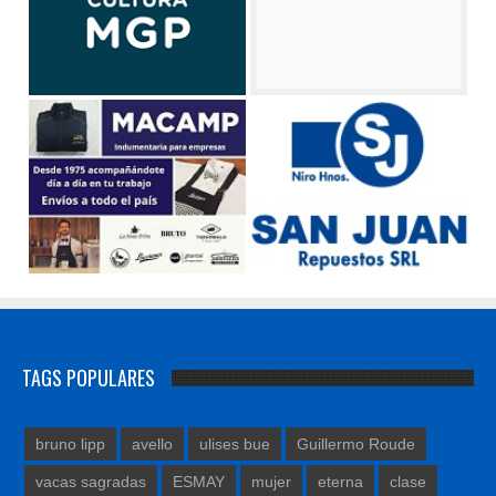
TAGS POPULARES
bruno lipp
avello
ulises bue
Guillermo Roude
vacas sagradas
ESMAY
mujer
eterna
clase