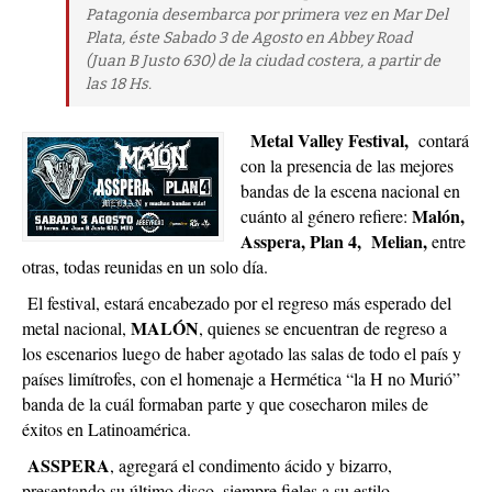
Patagonia desembarca por primera vez en Mar Del
Plata, éste Sabado 3 de Agosto en Abbey Road
(Juan B Justo 630) de la ciudad costera, a partir de
las 18 Hs.
Metal Valley Festival,
contará
con la presencia de las mejores
bandas de la escena nacional en
Malón,
cuánto al género refiere:
Asspera, Plan 4, Melian,
entre
otras, todas reunidas en un solo día.
El festival, estará encabezado por el regreso más esperado del
MALÓN
metal nacional,
, quienes se encuentran de regreso a
los escenarios luego de haber agotado las salas de todo el país y
países limítrofes, con el homenaje a Hermética “la H no Murió”
banda de la cuál formaban parte y que cosecharon miles de
éxitos en Latinoamérica.
ASSPERA
, agregará el condimento ácido y bizarro,
presentando su último disco, siempre fieles a su estilo