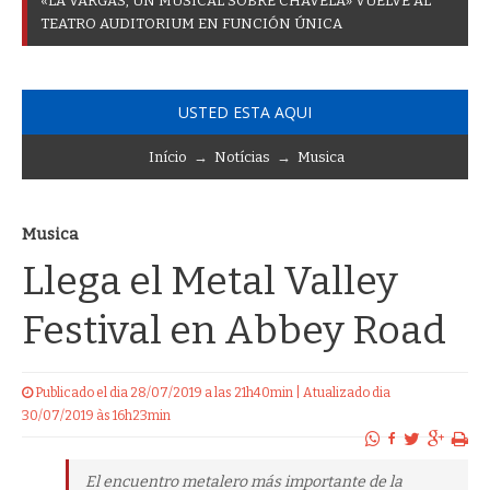
«
L
A
V
A
R
G
A
S
,
U
N
M
U
S
I
C
A
L
S
O
B
R
E
C
H
A
V
E
L
A
»
V
U
E
L
V
E
A
L
T
E
A
T
R
O
A
U
D
I
T
O
R
I
U
M
E
N
F
U
N
C
I
Ó
N
Ú
N
I
C
A
USTED ESTA AQUI
Início
→
Notícias
→
Musica
Musica
Llega el Metal Valley
Festival en Abbey Road
Publicado el dia 28/07/2019 a las 21h40min | Atualizado dia
30/07/2019 às 16h23min
El encuentro metalero más importante de la