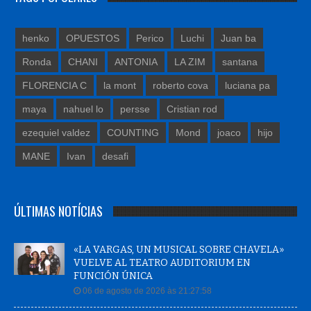
henko
OPUESTOS
Perico
Luchi
Juan ba
Ronda
CHANI
ANTONIA
LA ZIM
santana
FLORENCIA C
la mont
roberto cova
luciana pa
maya
nahuel lo
persse
Cristian rod
ezequiel valdez
COUNTING
Mond
joaco
hijo
MANE
Ivan
desafi
ÚLTIMAS NOTÍCIAS
«LA VARGAS, UN MUSICAL SOBRE CHAVELA»
VUELVE AL TEATRO AUDITORIUM EN
FUNCIÓN ÚNICA
06 de agosto de 2026 às 21:27:58