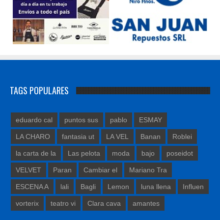
TAGS POPULARES
eduardo cal
puntos sus
pablo
ESMAY
LA CHARO
fantasia ut
LA VEL
Banan
Roblei
la carta de la
Las pelota
moda
bajo
poseidot
VELVET
Paran
Cambiar el
Mariano Tra
ESCENA A
lali
Bagli
Lemon
luna llena
Influen
vorterix
teatro vi
Clara cava
amantes