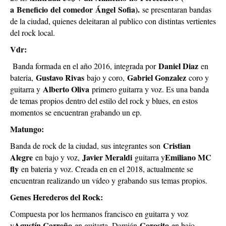
a Beneficio del comedor Ángel Sofia).
se presentaran bandas
de la ciudad, quienes deleitaran al publico con distintas vertientes
del rock local.
Vdr:
Daniel Diaz
Banda formada en el año 2016, integrada por
en
Gustavo Rivas
Gabriel Gonzalez
bateria,
bajo y coro,
coro y
Alberto Oliva
guitarra y
primero guitarra y voz. Es una banda
de temas propios dentro del estilo del rock y blues, en estos
momentos se encuentran grabando un ep.
Matungo:
Cristian
Banda de rock de la ciudad, sus integrantes son
Alegre
Javier Meraldi
Emiliano MC
en bajo y voz,
guitarra y
fly
en bateria y voz. Creada en en el 2018, actualmente se
encuentran realizando un vídeo y grabando sus temas propios.
Genes Herederos del Rock:
Compuesta por los hermanos francisco en guitarra y voz
Agustín Carreño
Gorosito
y
en guitarta, Damián
en bajo