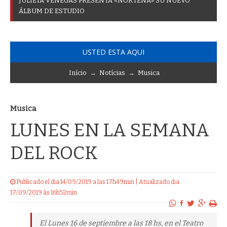
J
U
L
I
E
T
A
V
E
N
E
G
A
S
P
R
E
S
E
N
T
A
«
N
O
R
T
E
Ñ
A
»
S
U
N
U
E
V
O
Á
L
B
U
M
D
E
E
S
T
U
D
I
O
USTED ESTA AQUI
Início
→
Notícias
→
Musica
Musica
LUNES EN LA SEMANA
DEL ROCK
Publicado el dia 14/09/2019 a las 17h49min | Atualizado dia
17/09/2019 às 16h52min
El Lunes 16 de septiembre a las 18 hs, en el Teatro