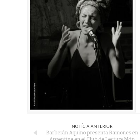
NOTÍCIA ANTERIOR
Barberán Aquino presenta Ramones en
Argentina en el Club de Lectura Mdp