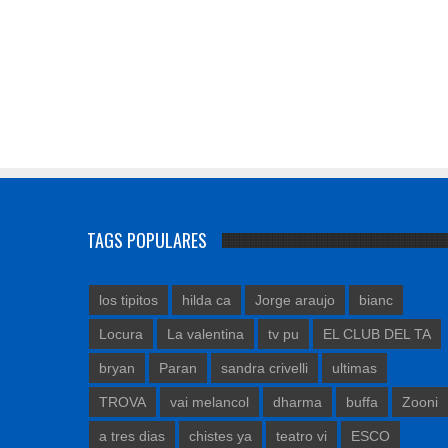
TAGS POPULARES
los tipitos
hilda ca
Jorge araujo
bianc
Locura
La valentina
tv pu
EL CLUB DEL TA
bryan
Paran
sandra crivelli
ultimas
TROVA
vai melancol
dharma
buffa
Zooni
a tres dias
chistes ya
teatro vi
ESCO