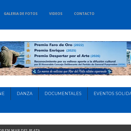
GALERIA DE FOTOS
VIDEOS
CONTACTO
NE
DANZA
DOCUMENTALES
EVENTOS SOLID
O
P
E
N
M
A
R
D
E
L
P
L
A
T
A