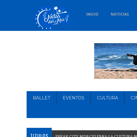
INICIO
NOTICIAS
BALLET
EVENTOS
CULTURA
CI
TITULOS
F
R
E
A
K
C
I
T
Y
M
D
P
C
E
L
E
B
R
A
L
A
C
U
L
T
U
R
A
P