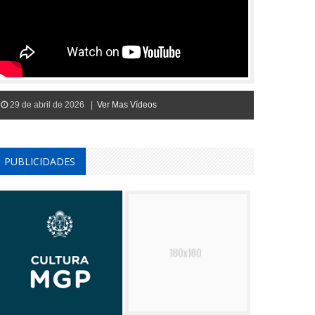
29 de abril de 2026 |
Ver Mas Vídeos
PUBLICIDADES