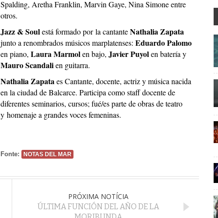
Spalding, Aretha Franklin, Marvin Gaye, Nina Simone entre
otros.
Jazz & Soul
Nathalia Zapata
está formado por la cantante
Eduardo Palomo
junto a renombrados músicos marplatenses:
Laura Marmol
Javier Puyol
en piano,
en bajo,
en batería y
Mauro Scandali
en guitarra.
Nathalia Zapata
es Cantante, docente, actriz y música nacida
en la ciudad de Balcarce. Participa como staff docente de
diferentes seminarios, cursos; fué/es parte de obras de teatro
y homenaje a grandes voces femeninas.
Fonte:
NOTAS DEL MAR
PRÓXIMA NOTÍCIA
ÚLTIMA FUNCIÓN DEL AÑO DE LA
MORIBUNDA