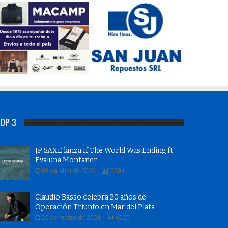
OP 3
JP SAXE lanza If The World Was Ending ft.
Evaluna Montaner
08 de abril de 2020 |
5594
Claudio Basso celebra 20 años de
Operación Triunfo en Mar del Plata
26 de marzo de 2024 |
4625