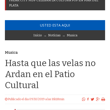
F
R
E
A
K
C
I
T
Y
M
D
P
C
E
L
E
B
R
A
L
A
C
U
L
T
U
R
A
P
O
P
E
N
M
A
R
D
E
L
P
L
A
T
A
USTED ESTA AQUI
Início
→
Notícias
→
Musica
Musica
Hasta que las velas no
Ardan en el Patio
Cultural
Publicado el dia 09/10/2019 a las 16h18min