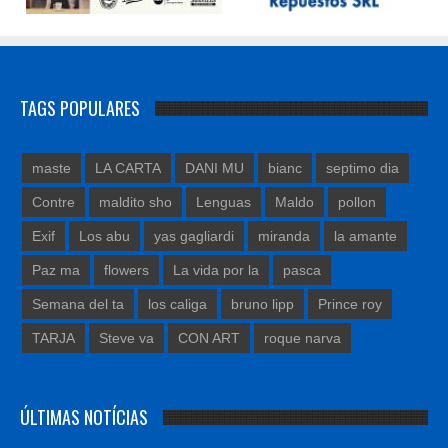
TAGS POPULARES
maste
LA CARTA
DANI MU
bianc
septimo dia
Contre
maldito sho
Lenguas
Maldo
pollon
Exif
Los abu
yas gagliardi
miranda
la amante
Paz ma
flowers
La vida por la
pasca
Semana del ta
los caliga
bruno lipp
Prince roy
TARJA
Steve va
CON ART
roque narva
ÚLTIMAS NOTÍCIAS