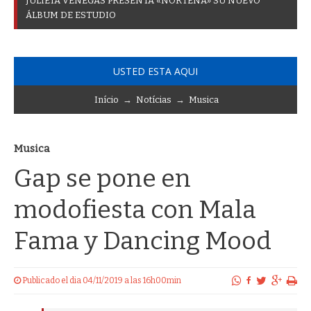
J
U
L
I
E
T
A
V
E
N
E
G
A
S
P
R
E
S
E
N
T
A
«
N
O
R
T
E
Ñ
A
»
S
U
N
U
E
V
O
Á
L
B
U
M
D
E
E
S
T
U
D
I
O
USTED ESTA AQUI
Início
→
Notícias
→
Musica
Musica
Gap se pone en
modofiesta con Mala
Fama y Dancing Mood
Publicado el dia 04/11/2019 a las 16h00min