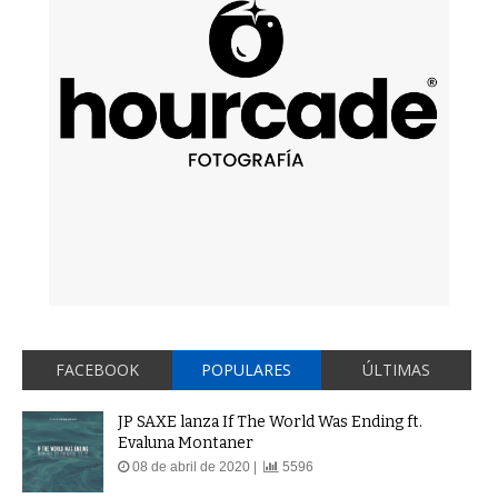
FACEBOOK
POPULARES
ÚLTIMAS
JP SAXE lanza If The World Was Ending ft.
Evaluna Montaner
08 de abril de 2020 |
5596