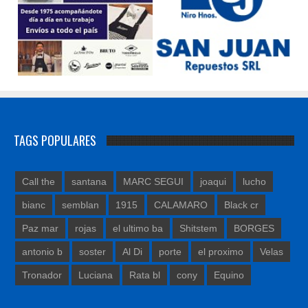
TAGS POPULARES
Call the
santana
MARC SEGUI
joaqui
lucho
bianc
semblan
1915
CALAMARO
Black cr
Paz mar
rojas
el ultimo ba
Shitstem
BORGES
antonio b
soster
Al Di
porte
el proximo
Velas
Tronador
Luciana
Rata bl
cony
Equino