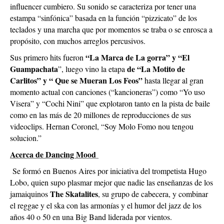
influencer cumbiero. Su sonido se caracteriza por tener una
estampa “sinfónica” basada en la función “pizzicato” de los
teclados y una marcha que por momentos se traba o se enrosca a
propósito, con muchos arreglos percusivos.
“La Marca de La gorra” y “El
Sus primero hits fueron
Guampachata
de “La Motito de
”, luego vino la etapa
Carlitos” y “ Que se Mueran Los Feos”
hasta llegar al gran
momento actual con canciones (“kancioneras”) como “Yo uso
Visera” y “Cochi Nini” que explotaron tanto en la pista de baile
como en las más de 20 millones de reproducciones de sus
videoclips. Hernan Coronel, “Soy Molo Fomo nou tengou
solucion.”
Acerca de Dancing Mood
Se formó en Buenos Aires por iniciativa del trompetista Hugo
Lobo, quien supo plasmar mejor que nadie las enseñanzas de los
The Skatalites
jamaiquinos
, su grupo de cabecera, y combinar
el reggae y el ska con las armonías y el humor del jazz de los
años 40 o 50 en una Big Band liderada por vientos.