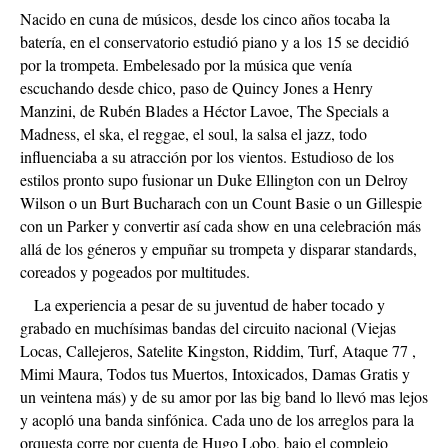
Nacido en cuna de músicos, desde los cinco años tocaba la
batería, en el conservatorio estudió piano y a los 15 se decidió
por la trompeta. Embelesado por la música que venía
escuchando desde chico, paso de Quincy Jones a Henry
Manzini, de Rubén Blades a Héctor Lavoe, The Specials a
Madness, el ska, el reggae, el soul, la salsa el jazz, todo
influenciaba a su atracción por los vientos. Estudioso de los
estilos pronto supo fusionar un Duke Ellington con un Delroy
Wilson o un Burt Bucharach con un Count Basie o un Gillespie
con un Parker y convertir así cada show en una celebración más
allá de los géneros y empuñar su trompeta y disparar standards,
coreados y pogeados por multitudes.
La experiencia a pesar de su juventud de haber tocado y
grabado en muchísimas bandas del circuito nacional (Viejas
Locas, Callejeros, Satelite Kingston, Riddim, Turf, Ataque 77 ,
Mimi Maura, Todos tus Muertos, Intoxicados, Damas Gratis y
un veintena más) y de su amor por las big band lo llevó mas lejos
y acopló una banda sinfónica. Cada uno de los arreglos para la
orquesta corre por cuenta de Hugo Lobo, bajo el complejo