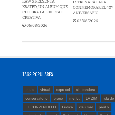
RAW X PRESENTA
ESTRENARÁ PARA
XRATED, UN ÁLBUM QUE
CONMEMORAR EL 40º
CELEBRA LA LIBERTAD
ANIVERSARIO
CREATIVA
03/08/2026
06/08/2026
TAGS POPULARES
Intuic
virtual
expo cel
sin bandera
conservatorio
praga
merlot
LA ZIM
isla de
EL CONVENTILLO
Ludica
clau mal
paul h