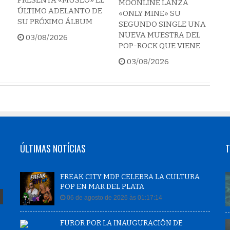
MOONLINE LANZA
ÚLTIMO ADELANTO DE
«ONLY MINE» SU
SU PRÓXIMO ÁLBUM
SEGUNDO SINGLE UNA
NUEVA MUESTRA DEL
03/08/2026
POP-ROCK QUE VIENE
03/08/2026
ÚLTIMAS NOTÍCIAS
T
FREAK CITY MDP CELEBRA LA CULTURA
POP EN MAR DEL PLATA
06 de agosto de 2026 às 01:17:14
FUROR POR LA INAUGURACIÓN DE