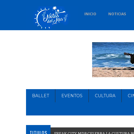
INICIO
NOTICIAS
BALLET
EVENTOS
CULTURA
CI
TITULOS
F
R
E
A
K
C
I
T
Y
M
D
P
C
E
L
E
B
R
A
L
A
C
U
L
T
U
R
A
P