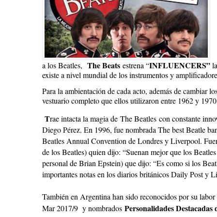
The Beats
INFLUENCERS”
a los Beatles,
estrena “
l
existe a nivel mundial de los instrumentos y amplificadore
Para la ambientación de cada acto, además de cambiar lo
vestuario completo que ellos utilizaron entre 1962 y 1970
T
rae intacta la magia de The Beatles
con constante inno
Diego Pérez. En 1996, fue nombrada The best Beatle ban
Beatles Annual Convention de Londres y Liverpool. Fuer
de los Beatles) quien dijo: “Suenan mejor que los Beatles
personal de Brian Epstein) que dijo: “Es como si los Bea
importantes notas en los diarios británicos Daily Post y 
También en Argentina han sido reconocidos por su labor 
Personalidades Destacadas d
Mar 2017/9 y nombrados