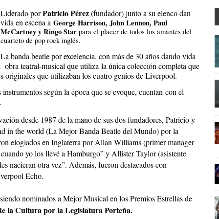
Patricio Pérez
L
iderado por
(fundador) junto a su elenco dan
vida en escena a
George Harrison, John Lennon, Paul
McCartney y Ringo Star
para el placer de todos los amantes del
cuarteto de pop rock inglés.
La banda beatle por excelencia, con más de 30 años dando vida
a obra teatral-musical que utiliza
la única colección completa que
s originales que utilizaban los cuatro genios de Liverpool.
s instrumentos según la época que se evoque, cuenta
n
con el
.
vación desde 1987 de la mano de sus dos fundadores, Patricio y
d in the world (La Mejor Banda Beatle del Mundo) por la
on elogiados en Inglaterra por Allan Williams (primer manager
 cuando yo los llevé a Hamburgo” y Allister Taylor (asistente
tles nacieran otra vez”. Además, fueron destacados con
Liverpool Echo.
siendo nominados a Mejor Musical en los Premios Estrellas de
e la Cultura por la Legislatura Porteña.