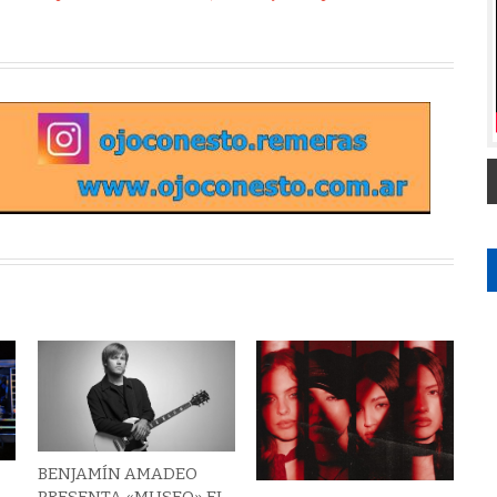
BENJAMÍN AMADEO
PRESENTA «MUSEO» EL