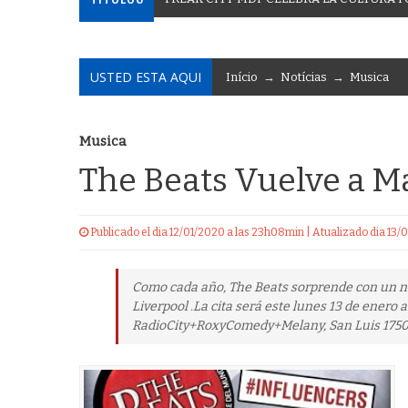
USTED ESTA AQUI
Início
→
Notícias
→
Musica
Musica
The Beats Vuelve a Ma
Publicado el dia 12/01/2020 a las 23h08min | Atualizado dia 13
Como cada año, The Beats sorprende con un nu
Liverpool .La cita será este lunes 13 de enero 
RadioCity+RoxyComedy+Melany, San Luis 1750