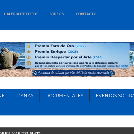
GALERIA DE FOTOS
VIDEOS
CONTACTO
NE
DANZA
DOCUMENTALES
EVENTOS SOLID
O
P
E
N
M
A
R
D
E
L
P
L
A
T
A