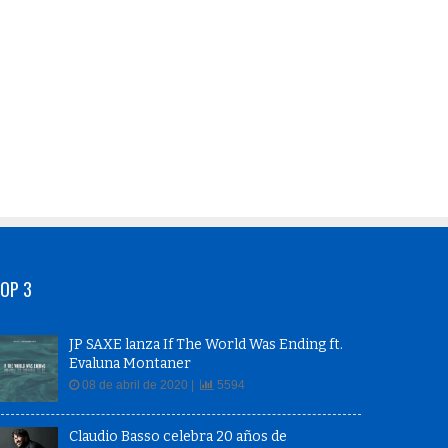
OP 3
JP SAXE lanza If The World Was Ending ft.
Evaluna Montaner
08 de abril de 2020 |
5594
Claudio Basso celebra 20 años de