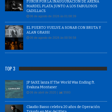
FUROR POR LA INAUGURACIÓN DE ARENA
MARDEL PLATA JUNTO A LOS FABULOSOS
CADILLACS.
06 de agosto de 2026 às 01:08:39
EL PUERTO VUELVE A SONAR CON BRUTA Y
ALAN GRASSI
06 de agosto de 2026 às 00:56:58
TOP 3
JP SAXE lanza If The World Was Ending ft.
Evaluna Montaner
08 de abril de 2020 |
5593
Claudio Basso celebra 20 años de Operación
Triunfo en Mar del Plata