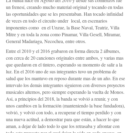
La banda nace en Agosto del 2010 y desde sus comienzos fue
un frenesí, creando mucho material original y tocando en todas
las oportunidades que se les presentaban. Han tocado infinidad
de veces en todo el circuito under local, en escenarios
imponentes como en el Unzue, la Base Naval, Teatriz, Villa
Mitre y en toda la zona como Pinamar, Villa Gesell, Miramar,
General Madariaga, Necochea, entre otros.
Entre el 2010 y el 2016 grabaron en forma directa 2 álbumes,
con cerca de 20 canciones originales entre ambos, y varias mas
que quedaron en el tintero, esperando su momento de salir a la
luz. En el 2016 uno de sus integrantes tuvo un problema de
salud que los mantuvo en reposo durante mas de un año. En ese
intervalo los demás integrantes siguieron con diversos proyectos
musicales alternos, pero siempre esperando la vuelta de Monos.
Asi, a principios del 2018, la banda se volvió a reunir, y con
unos cambios en la formación (manteniendo la base fundadora),
volvió, y volvió con todo, a recuperar el tiempo perdido y con
una nueva actitud, a demostrar para que están, a hacer lo que
aman, a dejar de lado todo lo que los retrasaba y afrontar con
todo este proyecto por el cual dejan la vida en cada ensayo, en