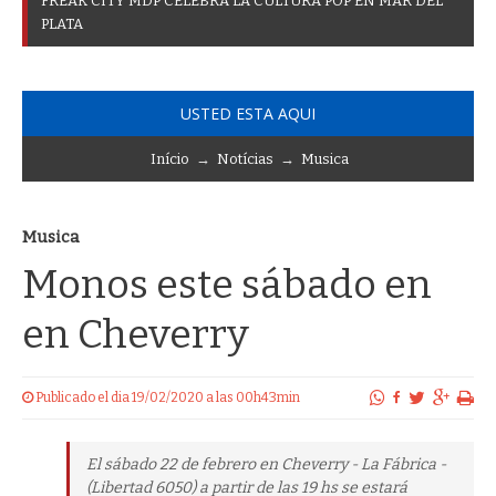
F
R
E
A
K
C
I
T
Y
M
D
P
C
E
L
E
B
R
A
L
A
C
U
L
T
U
R
A
P
O
P
E
N
M
A
R
D
E
L
P
L
A
T
A
USTED ESTA AQUI
Início
→
Notícias
→
Musica
Musica
Monos este sábado en
en Cheverry
Publicado el dia 19/02/2020 a las 00h43min
El sábado 22 de febrero en Cheverry - La Fábrica -
(Libertad 6050) a partir de las 19 hs se estará