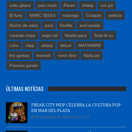
culto gitano
juan marti
Paran
Inidep
vox po
El fune
MARC SEGUI
matungo
Cosquin
selecta
Noche de saba
paul
Desfile
avril areste
creando impa
expo cel
Noelia pace
Toda la cu
Limo
clipp
abbey
Vetust
MATAMBRE
the garkas
mareah
viven dino
Nada pe
Premios gardel
ÚLTIMAS NOTÍCIAS
FREAK CITY MDP CELEBRA LA CULTURA POP
EN MAR DEL PLATA
06 de agosto de 2026 às 01:17:14