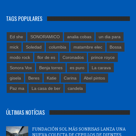
TAGS POPULARES
Ed she
SONORAMICO
analia cobas
un dia para
mick
Soledad
columbia
matambre elec
Bossa
modo rock
flor de es
Coronados
prince royce
Sonora Vox
Benja torres
es puro
La carava
gisela
Beres
Katie
Carina
Abel pintos
Paz ma
La casa de ber
candela
ÚLTIMAS NOTÍCIAS
FUNDACIÓN SOL MÁS SONRISAS LANZA UNA
NUEVA COLECTA DE CEPILLOS DE DIENTES