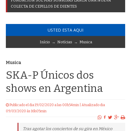
F
U
N
D
A
C
I
Ó
N
S
O
L
M
Á
S
S
O
N
R
I
S
A
S
L
A
N
Z
A
U
N
A
N
U
E
V
A
C
O
L
E
C
T
A
D
E
C
E
P
I
L
L
O
S
D
E
D
I
E
N
T
E
S
USTED ESTA AQUI
Início
→
Notícias
→
Musica
Musica
SKA-P Únicos dos
shows en Argentina
Publicado el dia 19/02/2020 a las 00h54min | Atualizado dia
09/03/2020 às 16h05min
Tras agotar los conciertos de su gira en México