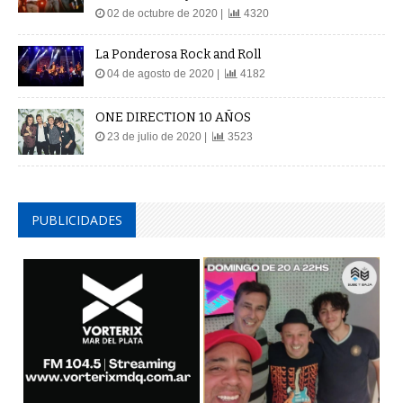
02 de octubre de 2020 |
4320
La Ponderosa Rock and Roll
04 de agosto de 2020 |
4182
ONE DIRECTION 10 AÑOS
23 de julio de 2020 |
3523
PUBLICIDADES